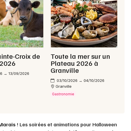
Choisir mes départements
50 - Manche
Mon email
ainte-Croix de
Toute la mer sur un
 2026
Plateau 2026 à
Je m'abonne
Granville
26 → 13/09/2026
03/10/2026 → 04/10/2026
Granville
Gastronomie
Marais
! Les soirées et animations pour Halloween