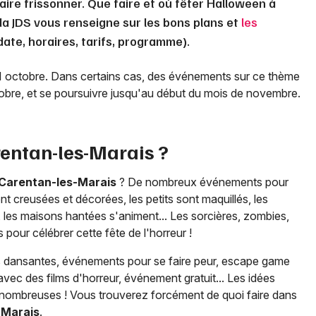
aire frissonner. Que faire et où fêter Halloween à
da JDS vous renseigne sur les bons plans et
les
date, horaires, tarifs, programme).
31 octobre. Dans certains cas, des événements sur ce thème
tobre, et se poursuivre jusqu'au début du mois de novembre.
entan-les-Marais
?
Carentan-les-Marais
? De nombreux événements pour
nt creusées et décorées, les petits sont maquillés, les
s, les maisons hantées s'animent... Les sorcières, zombies,
our célébrer cette fête de l'horreur !
es dansantes, événements pour se faire peur, escape game
vec des films d'horreur, événement gratuit... Les idées
nombreuses ! Vous trouverez forcément de quoi faire dans
-Marais
.