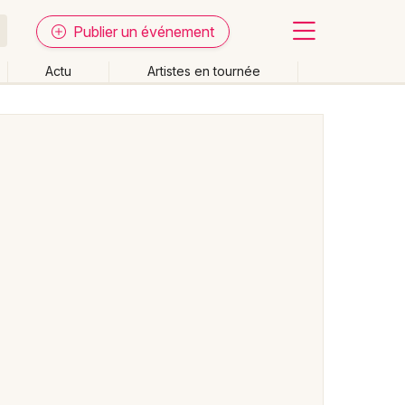
Publier un événement
Actu
Artistes en tournée
Fermer
Effacer les dates
week-end
Autre