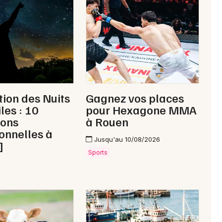
Newsletter des sorties
Artistes en tournée
tion des Nuits
Gagnez vos places
Actus à Carentan-les-Marais
les : 10
pour Hexagone MMA
ions
à Rouen
Magazine à Carentan-les-Marais
onnelles à
Jusqu'au 10/08/2026
]
Sports