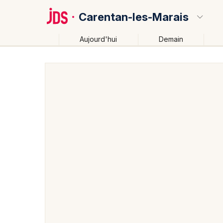
Carentan-les-Marais
Aujourd'hui
Demain
Quoi ?
Où ?
Carentan-les-Marais et alentours
Manche (50)
B
Près de moi
Changer de lieu