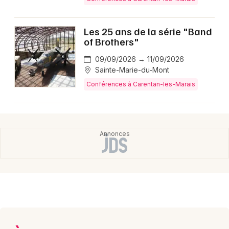
Montpellier
Spectacles
Nantes
Les 25 ans de la série "Band
of Brothers"
Concerts
Nice
09/09/2026 → 11/09/2026
Paris
Sports
Sainte-Marie-du-Mont
Conférences à Carentan-les-Marais
Strasbourg
Soirées
Toulouse
Sorties famille
Toutes les villes
Expos
Sorties & loisirs
Conférences dans la Manche
Conférences en Basse-Normandie