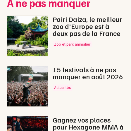
À ne pas manquer
Conférences en Normandie
Pairi Daiza, le meilleur
zoo d'Europe est à
deux pas de la France
Newsletter des sorties
Zoo et parc animalier
Artistes en tournée
15 festivals à ne pas
Actus à Carentan-les-Marais
manquer en août 2026
Magazine à Carentan-les-Marais
Actualités
Gagnez vos places
pour Hexagone MMA à