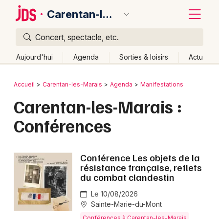
Carentan-les-Marais
Concert, spectacle, etc.
Quoi ?
Fermer
Aujourd'hui
Agenda
Sorties & loisirs
Actu
Où ?
Retour
Publier un événement
Accueil
Carentan-les-Marais
Agenda
Manifestations
Carentan-les-Marais et alentours
Manche (50)
Carentan-les-Marais :
Bordeaux
Basse-Normandie
Partout
Près de moi
Conférences
Changer de lieu
Colmar
Quand ?
Effacer les dates
Lille
Grands événements
Conférence Les objets de la
Aujourd'hui
Demain
Ce week-end
Autre
Lyon
résistance française, reflets
Activité & Expérience
du combat clandestin
Marseille
Manifestations
Le 10/08/2026
Mulhouse
Sainte-Marie-du-Mont
Foires & salons
Conférences à Carentan-les-Marais