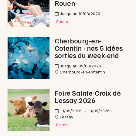
Rouen
Jusqu'au 10/08/2026
Sports
Choisir mes départements
50 - Manche
Cherbourg-en-
Cotentin : nos 5 idées
Mon email
sorties du week-end
Jusqu'au 09/08/2026
Je m'abonne
Cherbourg-en-Cotentin
Foire Sainte-Croix de
Lessay 2026
11/09/2026 → 13/09/2026
Lessay
Foires