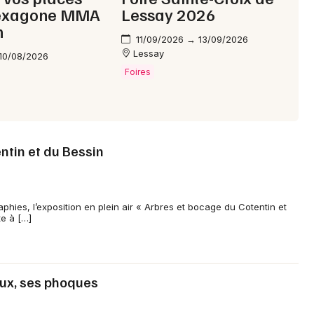
exagone MMA
Lessay 2026
n
Choisir mes départements
11/09/2026 → 13/09/2026
Lessay
50 - Manche
10/08/2026
Foires
Mon email
Je m'abonne
ntin et du Bessin
phies, l’exposition en plein air « Arbres et bocage du Cotentin et
te à […]
aux, ses phoques