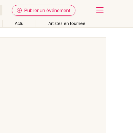
Publier un événement
Actu
Artistes en tournée
Fermer
Effacer les dates
week-end
Autre