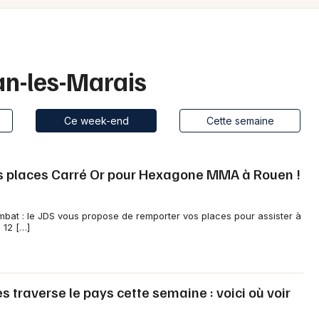
Spectacles
Mulhouse
Concerts
Montpellier
Nantes
Sports
an-les-Marais
Nice
Soirées
Ce week-end
Cette semaine
Paris
Sorties famille
Strasbourg
os places Carré Or pour Hexagone MMA à Rouen !
Expos
Toulouse
Sorties & loisirs
Toutes les villes
bat : le JDS vous propose de remporter vos places pour assister à
 12 […]
Ce week-end dans la Manche
Ce week-end en Basse-Normandie
traverse le pays cette semaine : voici où voir
Ce week-end en Normandie