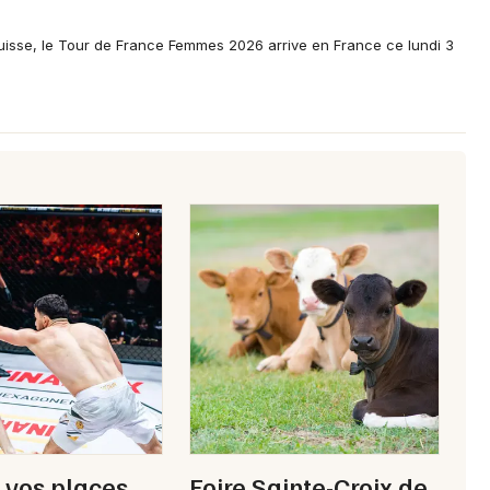
isse, le Tour de France Femmes 2026 arrive en France ce lundi 3
Newsletter des sorties
Artistes en tournée
Actus à Carentan-les-Marais
Magazine à Carentan-les-Marais
 vos places
Foire Sainte-Croix de