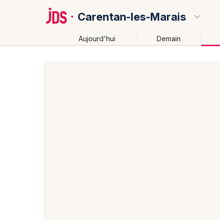
Carentan-les-Marais
Aujourd'hui
Demain
Quoi ?
Où ?
Carentan-les-Marais et alentours
Manche (50)
B
Près de moi
Changer de lieu