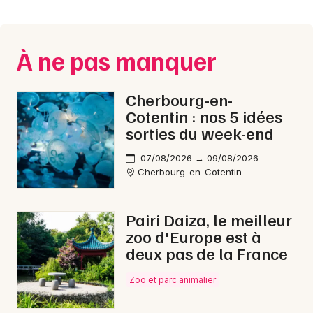
Montpellier
Spectacles
Nantes
À ne pas manquer
Concerts
Nice
Paris
Sports
Cherbourg-en-
Cotentin : nos 5 idées
Strasbourg
Soirées
sorties du week-end
Toulouse
07/08/2026 → 09/08/2026
Sorties famille
Cherbourg-en-Cotentin
Toutes les villes
Expos
Pairi Daiza, le meilleur
Sorties & loisirs
zoo d'Europe est à
deux pas de la France
Fête de la musique dans la Manche
Zoo et parc animalier
Fête de la musique en Basse-Normandie