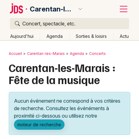
Carentan-les-Marais
Concert, spectacle, etc.
Quoi ?
Fermer
Aujourd'hui
Agenda
Sorties & loisirs
Actu
Où ?
Retour
Publier un événement
Accueil
Carentan-les-Marais
Agenda
Concerts
Carentan-les-Marais et alentours
Manche (50)
Carentan-les-Marais :
Bordeaux
Basse-Normandie
Partout
Près de moi
Fête de la musique
Changer de lieu
Colmar
Quand ?
Effacer les dates
Lille
Grands événements
Aujourd'hui
Demain
Ce week-end
Autre
Aucun événement ne correspond à vos critères
Lyon
Activité & Expérience
de recherche. Consultez les événéments à
proximité ci-dessous ou utilisez notre
Marseille
Manifestations
moteur de recherche
Mulhouse
Foires & salons