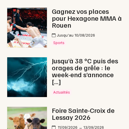
Fête de la musique en Normandie
Gagnez vos places
pour Hexagone MMA à
Rouen
Jusqu'au 10/08/2026
Newsletter des sorties
Sports
Artistes en tournée
Jusqu’à 38 °C puis des
orages de grêle : le
Actus à Carentan-les-Marais
week-end s’annonce
[…]
Magazine à Carentan-les-Marais
Actualités
Foire Sainte-Croix de
Lessay 2026
11/09/2026 → 13/09/2026