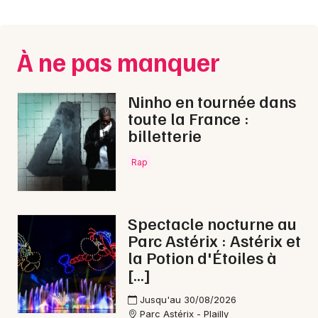
Montpellier
Spectacles
Nantes
À ne pas manquer
Concerts
Nice
Paris
Sports
Ninho en tournée dans
toute la France :
Strasbourg
Soirées
billetterie
Toulouse
Rap
Sorties famille
Toutes les villes
Expos
Spectacle nocturne au
Sorties & loisirs
Parc Astérix : Astérix et
la Potion d'Étoiles à
Aventure dans la Manche
[…]
Aventure en Basse-Normandie
Jusqu'au 30/08/2026
Parc Astérix - Plailly