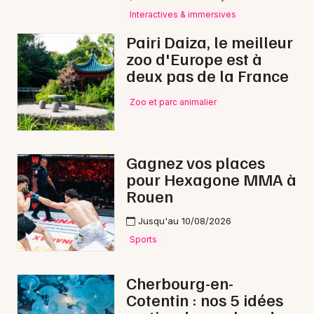
Interactives & immersives
Aventure en Normandie
Pairi Daiza, le meilleur
zoo d'Europe est à
deux pas de la France
Newsletter des sorties
Zoo et parc animalier
Artistes en tournée
Gagnez vos places
Actus à Carentan-les-Marais
pour Hexagone MMA à
Rouen
Magazine à Carentan-les-Marais
Jusqu'au 10/08/2026
Sports
Cherbourg-en-
Cotentin : nos 5 idées