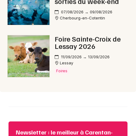
sorties du week-end
07/08/2026 → 09/08/2026
Cherbourg-en-Cotentin
Choisir mes départements
50 - Manche
Foire Sainte-Croix de
Lessay 2026
Mon email
11/09/2026 → 13/09/2026
Lessay
Je m'abonne
Foires
Newsletter : le meilleur à Carentan-