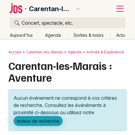
Carentan-les-Marais
Concert, spectacle, etc.
Quoi ?
Fermer
Aujourd'hui
Agenda
Sorties & loisirs
Actu
Où ?
Retour
Publier un événement
Accueil
Carentan-les-Marais
Agenda
Activité & Expérience
Carentan-les-Marais et alentours
Manche (50)
Carentan-les-Marais :
Bordeaux
Basse-Normandie
Partout
Près de moi
Aventure
Changer de lieu
Colmar
Quand ?
Effacer les dates
Lille
Grands événements
Aujourd'hui
Demain
Ce week-end
Autre
Aucun événement ne correspond à vos critères
Lyon
Activité & Expérience
de recherche. Consultez les événéments à
proximité ci-dessous ou utilisez notre
Marseille
Manifestations
moteur de recherche
Mulhouse
Foires & salons