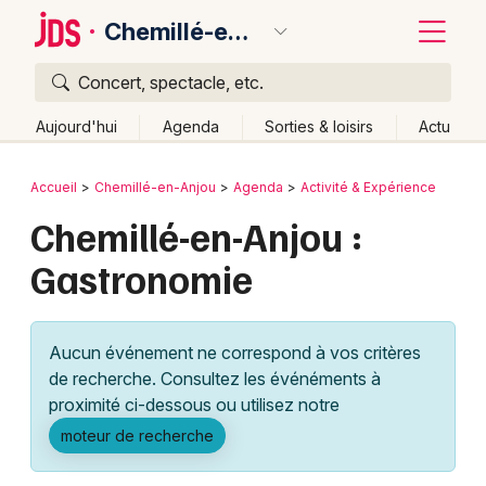
Chemillé-en-Anjou
Concert, spectacle, etc.
Quoi ?
Fermer
Aujourd'hui
Agenda
Sorties & loisirs
Actu
Où ?
Retour
Publier un événement
Accueil
Chemillé-en-Anjou
Agenda
Activité & Expérience
Chemillé-en-Anjou et alentours
Maine-et-Loire (49)
Chemillé-en-Anjou :
Bordeaux
Pays de la Loire
Partout
Près de moi
Changer de lieu
Gastronomie
Colmar
Quand ?
Effacer les dates
Lille
Grands événements
Aujourd'hui
Demain
Ce week-end
Autre
Aucun événement ne correspond à vos critères
Lyon
Activité & Expérience
de recherche. Consultez les événéments à
proximité ci-dessous ou utilisez notre
Marseille
Manifestations
moteur de recherche
Mulhouse
Foires & salons