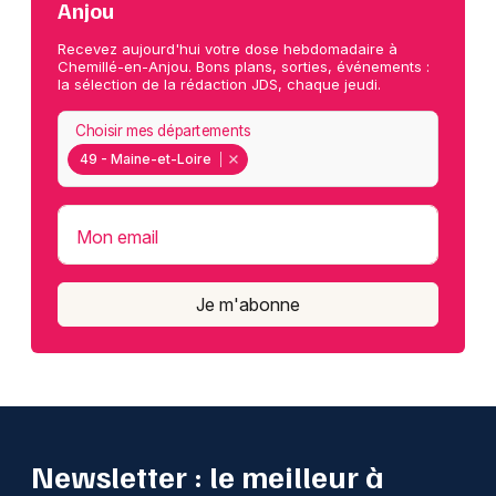
Anjou
Recevez aujourd'hui votre dose hebdomadaire à
Chemillé-en-Anjou. Bons plans, sorties, événements :
la sélection de la rédaction JDS, chaque jeudi.
Choisir mes départements
49 - Maine-et-Loire
Mon email
Je m'abonne
Newsletter : le meilleur à