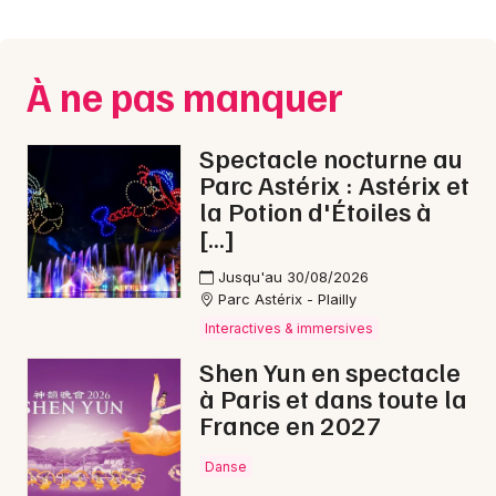
Montpellier
Spectacles
Nantes
À ne pas manquer
Concerts
Nice
Paris
Sports
Spectacle nocturne au
Parc Astérix : Astérix et
Strasbourg
Soirées
la Potion d'Étoiles à
[…]
Toulouse
Sorties famille
Jusqu'au 30/08/2026
Toutes les villes
Parc Astérix - Plailly
Expos
Interactives & immersives
Sorties & loisirs
Shen Yun en spectacle
à Paris et dans toute la
Gastronomie dans le Maine-et-Loire
France en 2027
Gastronomie dans les Pays de la Loire
Danse