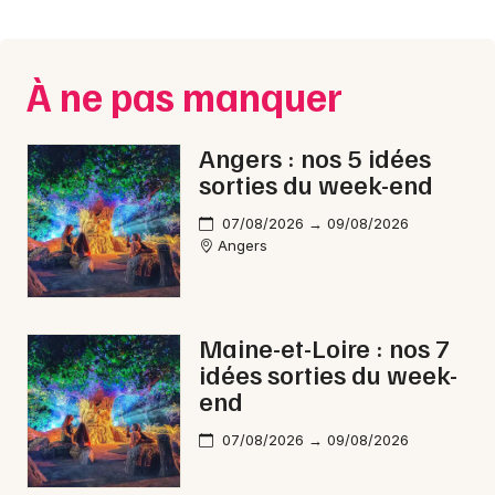
Montpellier
Spectacles
Nantes
À ne pas manquer
Concerts
Nice
Paris
Sports
Angers : nos 5 idées
sorties du week-end
Strasbourg
Soirées
07/08/2026 → 09/08/2026
Toulouse
Angers
Sorties famille
Toutes les villes
Expos
Maine-et-Loire : nos 7
Sorties & loisirs
idées sorties du week-
end
Rap dans le Maine-et-Loire
07/08/2026 → 09/08/2026
Rap dans les Pays de la Loire