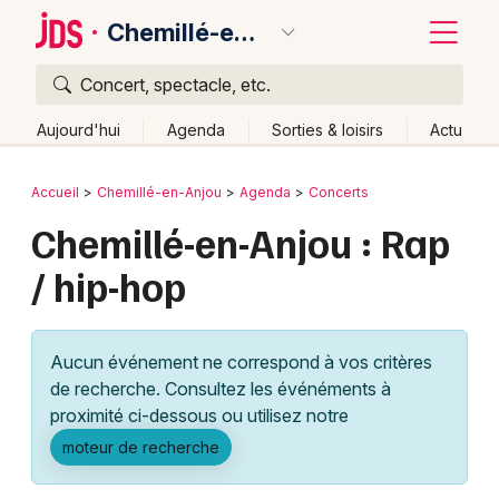
Chemillé-en-Anjou
Concert, spectacle, etc.
Quoi ?
Fermer
Aujourd'hui
Agenda
Sorties & loisirs
Actu
Où ?
Retour
Publier un événement
Accueil
Chemillé-en-Anjou
Agenda
Concerts
Chemillé-en-Anjou et alentours
Maine-et-Loire (49)
Chemillé-en-Anjou : Rap
Bordeaux
Pays de la Loire
Partout
Près de moi
Changer de lieu
/ hip-hop
Colmar
Quand ?
Effacer les dates
Lille
Grands événements
Aujourd'hui
Demain
Ce week-end
Autre
Aucun événement ne correspond à vos critères
Lyon
Activité & Expérience
de recherche. Consultez les événéments à
proximité ci-dessous ou utilisez notre
Marseille
Manifestations
moteur de recherche
Mulhouse
Foires & salons