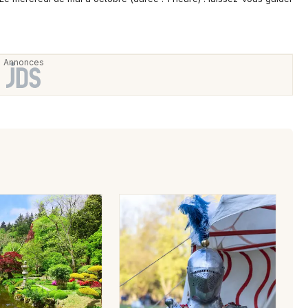
Newsletter des sorties
Artistes en tournée
Actus à Chemillé-en-Anjou
Magazine à Chemillé-en-Anjou