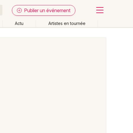
Publier un événement
Actu
Artistes en tournée
Fermer
Effacer les dates
week-end
Autre