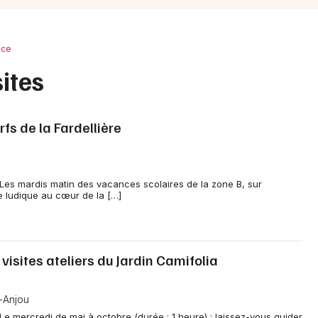
Spectacles
Mulhouse
Concerts
Montpellier
nce
Nantes
Sports
ites
Nice
Soirées
Paris
rfs de la Fardellière
Sorties famille
Strasbourg
Expos
Toulouse
s Les mardis matin des vacances scolaires de la zone B, sur
e ludique au cœur de la […]
Sorties & loisirs
Toutes les villes
Visites dans le Maine-et-Loire
 visites ateliers du Jardin Camifolia
Visites dans les Pays de la Loire
n-Anjou
e mercredi de mai à octobre (durée : 1 heure) : laissez-vous guider