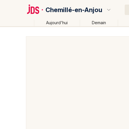
Chemillé-en-Anjou
Aujourd'hui
Demain
Quoi ?
Où ?
Chemillé-en-Anjou et alentours
Maine-et-Loire (49)
Près de moi
Changer de lieu