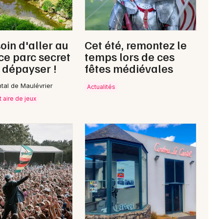
Choisir mes départements
49 - Maine-et-Loire
oin d'aller au
Cet été, remontez le
Mon email
 ce parc secret
temps lors de ces
 dépayser !
fêtes médiévales
Je m'abonne
ntal de Maulévrier
Actualités
t aire de jeux