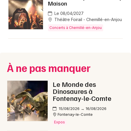
Maison
Le 08/04/2027
Théâtre Foirail - Chemillé-en-Anjou
Concerts à Chemillé-en-Anjou
Newsletter des sorties
Artistes en tournée
Actus à Chemillé-en-Anjou
À ne pas manquer
Magazine à Chemillé-en-Anjou
Le Monde des
Dinosaures à
Fontenay-le-Comte
15/08/2026 → 16/08/2026
Fontenay-le-Comte
Expos