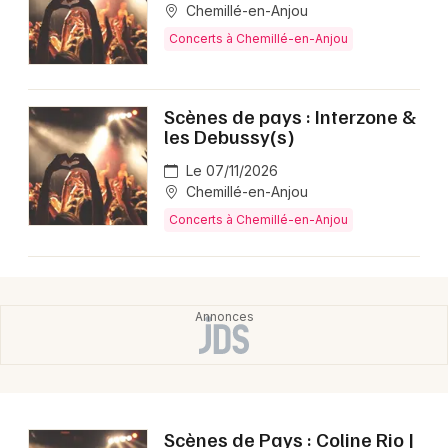
Montpellier
Chemillé-en-Anjou
Spectacles
Concerts à Chemillé-en-Anjou
Nantes
Concerts
Nice
Scènes de pays : Interzone &
Paris
les Debussy(s)
Sports
Le 07/11/2026
Strasbourg
Soirées
Chemillé-en-Anjou
Toulouse
Concerts à Chemillé-en-Anjou
Sorties famille
Toutes les villes
Expos
Sorties & loisirs
Concerts dans le Maine-et-Loire
Concerts dans les Pays de la Loire
Scènes de Pays : Coline Rio |