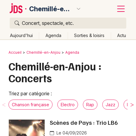
Chemillé-en-Anjou
Concert, spectacle, etc.
Quoi ?
Fermer
Aujourd'hui
Agenda
Sorties & loisirs
Actu
Où ?
Retour
Publier un événement
Accueil
Chemillé-en-Anjou
Agenda
Chemillé-en-Anjou et alentours
Maine-et-Loire (49)
Chemillé-en-Anjou :
Bordeaux
Pays de la Loire
Partout
Près de moi
Changer de lieu
Concerts
Colmar
Quand ?
Effacer les dates
Lille
Grands événements
Aujourd'hui
Demain
Ce week-end
Autre
Triez par catégorie :
Lyon
Activité & Expérience
Chanson française
Electro
Rap
Jazz
Musi
Marseille
Manifestations
Scènes de Pays : Trio LB6
Mulhouse
Le 04/09/2026
Foires & salons