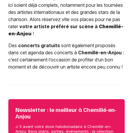
ici soient déjà complets, notamment pour les tournées
des artistes internationaux et des grandes stars de la
chanson. Alors réservez vite vos places pour ne pas
rater
votre artiste préféré sur scène à
Chemillé-
en-Anjou
!
Des
concerts gratuits
sont également proposés
dans cet agenda des concerts à
Chemillé-en-Anjou
:
c’est certainement l’occasion de profiter d’un bon
moment et de découvrir un artiste encore peu connu !
Newsletter : le meilleur à Chemillé-en-
Anjou
J-3 avant votre dose hebdomadaire à Chemillé-en-
Anjou. Bons plans, sorties, événements : la sélection