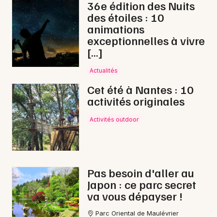
36e édition des Nuits
Choisir mes départements
des étoiles : 10
animations
49 - Maine-et-Loire
exceptionnelles à vivre
[…]
Mon email
Actualités
Cet été à Nantes : 10
Je m'abonne
activités originales
Activités outdoor
Pas besoin d'aller au
Japon : ce parc secret
va vous dépayser !
Parc Oriental de Maulévrier