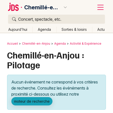
Chemillé-en-Anjou
Concert, spectacle, etc.
Quoi ?
Fermer
Aujourd'hui
Agenda
Sorties & loisirs
Actu
Où ?
Retour
Publier un événement
Accueil
Chemillé-en-Anjou
Agenda
Activité & Expérience
Chemillé-en-Anjou et alentours
Maine-et-Loire (49)
Chemillé-en-Anjou :
Bordeaux
Pays de la Loire
Partout
Près de moi
Changer de lieu
Pilotage
Colmar
Quand ?
Effacer les dates
Lille
Grands événements
Aujourd'hui
Demain
Ce week-end
Autre
Aucun événement ne correspond à vos critères
Lyon
Activité & Expérience
de recherche. Consultez les événéments à
proximité ci-dessous ou utilisez notre
Marseille
Manifestations
moteur de recherche
Mulhouse
Foires & salons