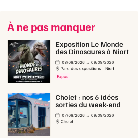
Montpellier
Spectacles
Nantes
À ne pas manquer
Concerts
Nice
Paris
Sports
Exposition Le Monde
des Dinosaures à Niort
Strasbourg
Soirées
08/08/2026 → 09/08/2026
Toulouse
Parc des expositions - Niort
Sorties famille
Expos
Toutes les villes
Expos
Cholet : nos 6 idées
Sorties & loisirs
sorties du week-end
Pilotage dans le Maine-et-Loire
07/08/2026 → 09/08/2026
Cholet
Pilotage dans les Pays de la Loire