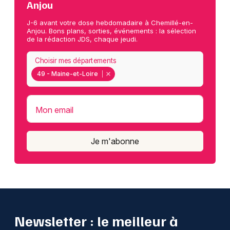
Anjou
J-6 avant votre dose hebdomadaire à Chemillé-en-
Anjou. Bons plans, sorties, événements : la sélection
de la rédaction JDS, chaque jeudi.
Choisir mes départements
49 - Maine-et-Loire
Mon email
Je m'abonne
Newsletter : le meilleur à