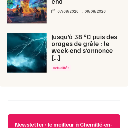
end
Choisir mes départements
07/08/2026 → 09/08/2026
49 - Maine-et-Loire
Jusqu’à 38 °C puis des
Mon email
orages de grêle : le
week-end s’annonce
Je m'abonne
[…]
Actualités
Newsletter : le meilleur à Chemillé-en-