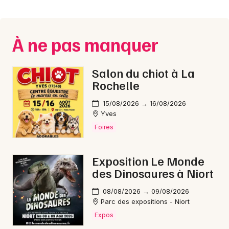
Montpellier
Spectacles
Nantes
À ne pas manquer
Concerts
Nice
Paris
Sports
Salon du chiot à La
Rochelle
Strasbourg
Soirées
15/08/2026 → 16/08/2026
Toulouse
Yves
Sorties famille
Foires
Toutes les villes
Expos
Exposition Le Monde
Sorties & loisirs
des Dinosaures à Niort
Humour dans le Maine-et-Loire
08/08/2026 → 09/08/2026
Parc des expositions - Niort
Expos
Humour dans les Pays de la Loire