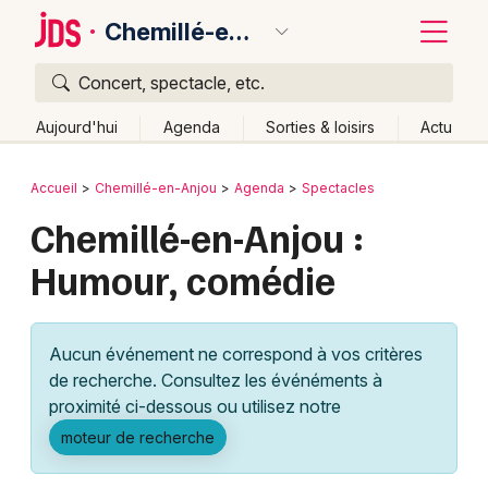
Chemillé-en-Anjou
Concert, spectacle, etc.
Quoi ?
Fermer
Aujourd'hui
Agenda
Sorties & loisirs
Actu
Où ?
Retour
Publier un événement
Accueil
Chemillé-en-Anjou
Agenda
Spectacles
Chemillé-en-Anjou et alentours
Maine-et-Loire (49)
Chemillé-en-Anjou :
Bordeaux
Pays de la Loire
Partout
Près de moi
Changer de lieu
Humour, comédie
Colmar
Quand ?
Effacer les dates
Lille
Grands événements
Aujourd'hui
Demain
Ce week-end
Autre
Aucun événement ne correspond à vos critères
Lyon
Activité & Expérience
de recherche. Consultez les événéments à
proximité ci-dessous ou utilisez notre
Marseille
Manifestations
moteur de recherche
Mulhouse
Foires & salons