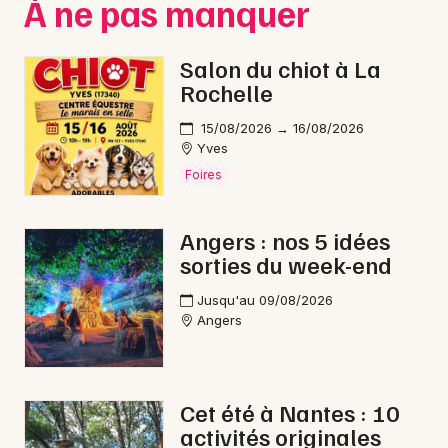
À ne pas manquer
Choisir mes départements
49 - Maine-et-Loire
Salon du chiot à La
Rochelle
Mon email
15/08/2026 → 16/08/2026
Yves
Foires
Je m'abonne
Angers : nos 5 idées
sorties du week-end
Jusqu'au 09/08/2026
Angers
Cet été à Nantes : 10
activités originales