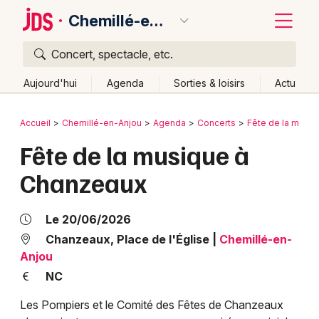
Chemillé-en-Anjou
Concert, spectacle, etc.
Quoi ?
Fermer
Aujourd'hui
Agenda
Sorties & loisirs
Actu
Où ?
Retour
Publier un événement
Accueil
Chemillé-en-Anjou
Agenda
Concerts
Fête de la musiq
Chemillé-en-Anjou et alentours
Maine-et-Loire (49)
Fête de la musique à
Bordeaux
Pays de la Loire
Partout
Près de moi
Changer de lieu
Chanzeaux
Colmar
Quand ?
Effacer les dates
Lille
Grands événements
Aujourd'hui
Demain
Ce week-end
Autre
Le 20/06/2026
Lyon
Chanzeaux, Place de l'Église
|
Chemillé-en-
Activité & Expérience
Anjou
Marseille
NC
Manifestations
Mulhouse
Les Pompiers et le Comité des Fêtes de Chanzeaux
Foires & salons