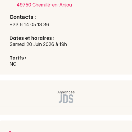
49750 Chemillé-en-Anjou
Contacts :
+33 6 14 05 13 36
Newsletter des sorties
Dates et horaires :
Artistes en tournée
Samedi 20 Juin 2026 à 19h
Tarifs :
Actus à Chemillé-en-Anjou
NC
Magazine à Chemillé-en-Anjou