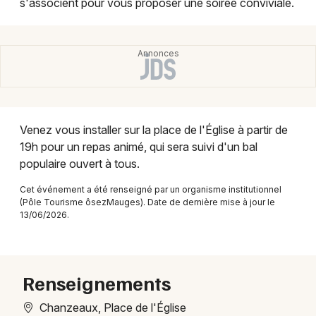
s'associent pour vous proposer une soirée conviviale.
Montpellier
Spectacles
Nantes
Concerts
Nice
Paris
Sports
Strasbourg
Venez vous installer sur la place de l'Église à partir de
Soirées
19h pour un repas animé, qui sera suivi d'un bal
Toulouse
populaire ouvert à tous.
Sorties famille
Toutes les villes
Cet événement a été renseigné par un organisme institutionnel
Expos
(Pôle Tourisme ôsezMauges). Date de dernière mise à jour le
13/06/2026.
Sorties & loisirs
Fête de la musique dans le Maine-et-Loire
Renseignements
Fête de la musique dans les Pays de la Loire
Chanzeaux, Place de l'Église