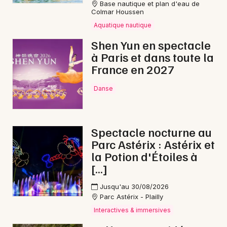
Base nautique et plan d'eau de
Aquatique nautique en Bourgogne-Franche-
Colmar Houssen
Comté
Aquatique nautique
Shen Yun en spectacle
à Paris et dans toute la
France en 2027
Newsletter des sorties
Danse
Artistes en tournée
Spectacle nocturne au
Actus à Delle
Parc Astérix : Astérix et
la Potion d'Étoiles à
Magazine à Delle
[…]
Jusqu'au 30/08/2026
Parc Astérix - Plailly
Interactives & immersives