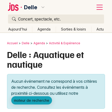
Delle
Concert, spectacle, etc.
Quoi ?
Fermer
Aujourd'hui
Agenda
Sorties & loisirs
Actu
Où ?
Retour
Publier un événement
Accueil
Delle
Agenda
Activité & Expérience
Delle et alentours
Territoire de Belfort (90)
Delle : Aquatique et
Bordeaux
Franche-Comté
Partout
Près de moi
Changer de lieu
nautique
Colmar
Quand ?
Effacer les dates
Lille
Grands événements
Aujourd'hui
Demain
Ce week-end
Autre
Aucun événement ne correspond à vos critères
Lyon
Activité & Expérience
de recherche. Consultez les événéments à
proximité ci-dessous ou utilisez notre
Marseille
Manifestations
moteur de recherche
Mulhouse
Foires & salons