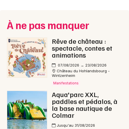
Montpellier
Spectacles
Nantes
À ne pas manquer
Concerts
Nice
Paris
Sports
Rêve de château :
spectacle, contes et
Strasbourg
Soirées
animations
Toulouse
07/08/2026 → 23/08/2026
Sorties famille
Château du Hohlandsbourg -
Toutes les villes
Wintzenheim
Expos
Manifestations
Aqua'parc XXL,
Sorties & loisirs
paddles et pédalos, à
la base nautique de
Aquatique nautique dans le Territoire de Belfort
Colmar
Aquatique nautique en Franche-Comté
Jusqu'au 31/08/2026