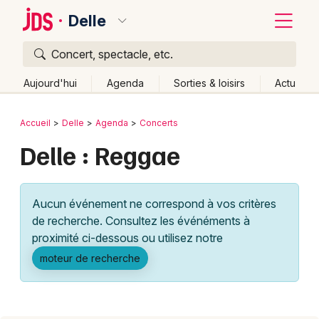
Delle
Concert, spectacle, etc.
Quoi ?
Fermer
Aujourd'hui
Agenda
Sorties & loisirs
Actu
Où ?
Retour
Publier un événement
Accueil
Delle
Agenda
Concerts
Delle et alentours
Territoire de Belfort (90)
Delle : Reggae
Bordeaux
Franche-Comté
Partout
Près de moi
Changer de lieu
Colmar
Quand ?
Effacer les dates
Aucun événement ne correspond à vos critères
Lille
Grands événements
Aujourd'hui
Demain
Ce week-end
Autre
de recherche. Consultez les événéments à
Lyon
proximité ci-dessous ou utilisez notre
Activité & Expérience
moteur de recherche
Marseille
Manifestations
Mulhouse
Foires & salons