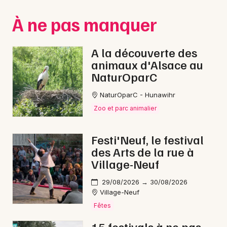
Montpellier
À ne pas manquer
Spectacles
Nantes
Concerts
Nice
A la découverte des
animaux d'Alsace au
Paris
Sports
NaturOparC
Strasbourg
Soirées
NaturOparC - Hunawihr
Toulouse
Zoo et parc animalier
Sorties famille
Toutes les villes
Festi'Neuf, le festival
Expos
des Arts de la rue à
Village-Neuf
Sorties & loisirs
29/08/2026 → 30/08/2026
Reggae dans le Territoire de Belfort
Village-Neuf
Fêtes
Reggae en Franche-Comté
15 festivals à ne pas