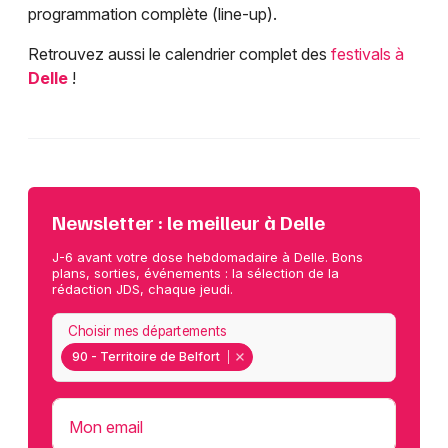
programmation complète (line-up).
Retrouvez aussi le calendrier complet des
festivals à
Delle
!
Newsletter : le meilleur à Delle
J-6 avant votre dose hebdomadaire à Delle. Bons
plans, sorties, événements : la sélection de la
rédaction JDS, chaque jeudi.
Choisir mes départements
90 - Territoire de Belfort
Mon email