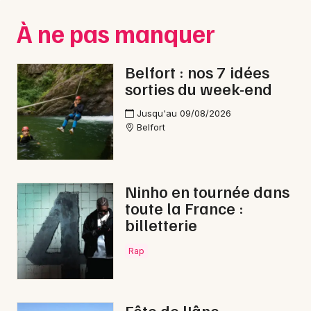
Montpellier
À ne pas manquer
Spectacles
Nantes
Concerts
Nice
Belfort : nos 7 idées
sorties du week-end
Paris
Sports
Jusqu'au 09/08/2026
Strasbourg
Soirées
Belfort
Toulouse
Sorties famille
Toutes les villes
Ninho en tournée dans
Expos
toute la France :
billetterie
Sorties & loisirs
Rap
Nature dans le Territoire de Belfort
Nature en Franche-Comté
Fête de l'âne