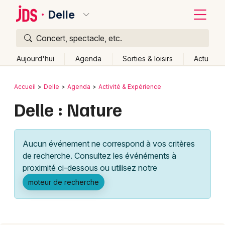
Delle
Concert, spectacle, etc.
Quoi ?
Fermer
Aujourd'hui
Agenda
Sorties & loisirs
Actu
Où ?
Retour
Publier un événement
Accueil
Delle
Agenda
Activité & Expérience
Delle et alentours
Territoire de Belfort (90)
Delle : Nature
Bordeaux
Franche-Comté
Partout
Près de moi
Changer de lieu
Colmar
Quand ?
Effacer les dates
Aucun événement ne correspond à vos critères
Lille
Grands événements
Aujourd'hui
Demain
Ce week-end
Autre
de recherche. Consultez les événéments à
Lyon
proximité ci-dessous ou utilisez notre
Activité & Expérience
moteur de recherche
Marseille
Manifestations
Mulhouse
Foires & salons