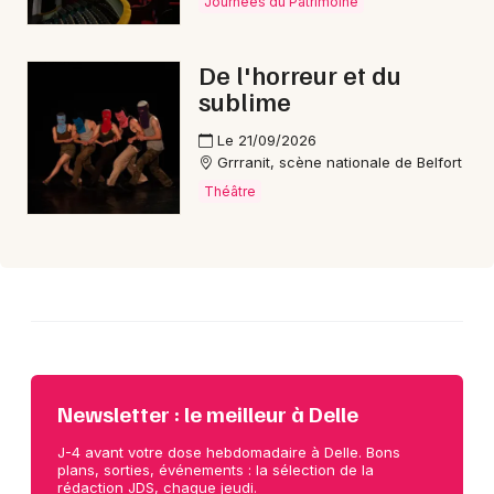
Journées du Patrimoine
Choisir mes départements
De l'horreur et du
90 - Territoire de Belfort
sublime
Le 21/09/2026
Grrranit, scène nationale de Belfort
Mon email
Théâtre
Je m'abonne
Newsletter : le meilleur à Delle
J-4 avant votre dose hebdomadaire à Delle. Bons
plans, sorties, événements : la sélection de la
rédaction JDS, chaque jeudi.