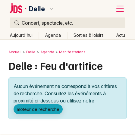
Delle
Concert, spectacle, etc.
Quoi ?
Fermer
Aujourd'hui
Agenda
Sorties & loisirs
Actu
Où ?
Retour
Publier un événement
Accueil
Delle
Agenda
Manifestations
Delle et alentours
Territoire de Belfort (90)
Delle : Feu d'artifice
Bordeaux
Franche-Comté
Partout
Près de moi
Changer de lieu
Colmar
Quand ?
Effacer les dates
Aucun événement ne correspond à vos critères
Lille
Grands événements
Aujourd'hui
Demain
Ce week-end
Autre
de recherche. Consultez les événéments à
Lyon
proximité ci-dessous ou utilisez notre
Activité & Expérience
moteur de recherche
Marseille
Manifestations
Mulhouse
Foires & salons