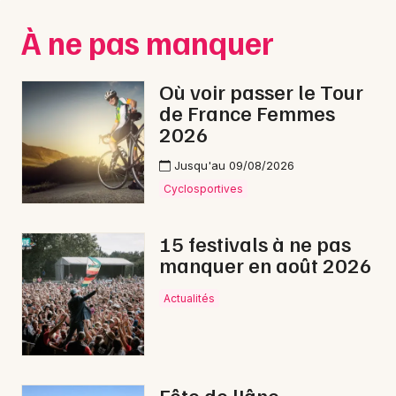
Montpellier
À ne pas manquer
Spectacles
Nantes
Concerts
Nice
Où voir passer le Tour
de France Femmes
Paris
Sports
2026
Strasbourg
Soirées
Jusqu'au 09/08/2026
Toulouse
Cyclosportives
Sorties famille
Toutes les villes
15 festivals à ne pas
Expos
manquer en août 2026
Sorties & loisirs
Actualités
Feu d'artifice dans le Territoire de Belfort
Feu d'artifice en Franche-Comté
Fête de l'âne