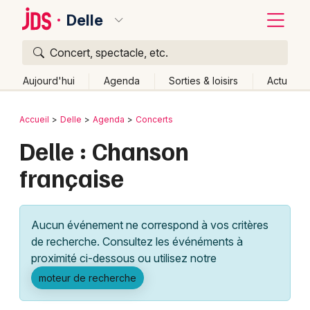
Delle
Concert, spectacle, etc.
Quoi ?
Fermer
Aujourd'hui
Agenda
Sorties & loisirs
Actu
Où ?
Retour
Publier un événement
Accueil
Delle
Agenda
Concerts
Delle et alentours
Territoire de Belfort (90)
Delle : Chanson
Bordeaux
Franche-Comté
Partout
Près de moi
Changer de lieu
française
Colmar
Quand ?
Effacer les dates
Lille
Grands événements
Aujourd'hui
Demain
Ce week-end
Autre
Aucun événement ne correspond à vos critères
Lyon
Activité & Expérience
de recherche. Consultez les événéments à
proximité ci-dessous ou utilisez notre
Marseille
Manifestations
moteur de recherche
Mulhouse
Foires & salons