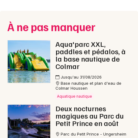
Montpellier
Spectacles
Nantes
À ne pas manquer
Concerts
Nice
Paris
Sports
Aqua'parc XXL,
paddles et pédalos, à
Strasbourg
Soirées
la base nautique de
Colmar
Toulouse
Sorties famille
Jusqu'au 31/08/2026
Toutes les villes
Base nautique et plan d'eau de
Expos
Colmar Houssen
Aquatique nautique
Sorties & loisirs
Deux nocturnes
magiques au Parc du
Chanson française dans le Territoire de Belfort
Petit Prince en août
Chanson française en Franche-Comté
Parc du Petit Prince - Ungersheim