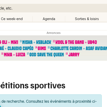
le, etc.
Ce week-end
Agenda
Sorties & loisirs
Retour
Publier un événement
Quand ?
Aujourd'hui
Demain
Ce 
che-Comté
Partout
Bordeaux
Grands événements
Colmar
Activité & Expérience
Lille
étitions sportives
Manifestations
Lyon
Foires & salons
Marseille
de recherche. Consultez les événéments à proximité ci-