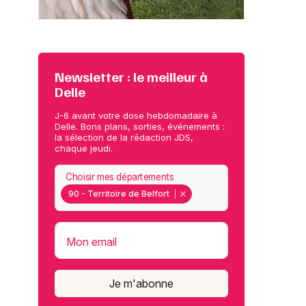
Newsletter : le meilleur à
Delle
J-6 avant votre dose hebdomadaire à
Delle. Bons plans, sorties, événements :
la sélection de la rédaction JDS,
chaque jeudi.
Choisir mes départements
90 - Territoire de Belfort
Mon email
Je m'abonne