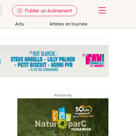
Publier un événement
Actu
Artistes en tournée
Fermer
Effacer les dates
week-end
Autre