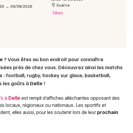
Choisir mes départements
Suarce
26 → 09/08/2026
90 - Territoire de Belfort
Fêtes
Mon email
Je m'abonne
le
? Vous êtes au bon endroit pour connaître
isées près de chez vous. Découvrez ainsi les matchs
 : football, rugby, hockey sur glace, basketball,
us les goûts à
Delle
!
fs à
Delle
est rempli d’affiches alléchantes opposant des
ois locaux, régionaux ou nationaux. Les sportifs et
nt, elles aussi, pour les soutenir lors de leur
prochain