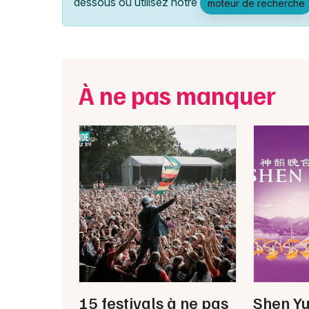
dessous ou utilisez notre
moteur de recherche
À ne pas manquer
15 festivals à ne pas
Shen Y