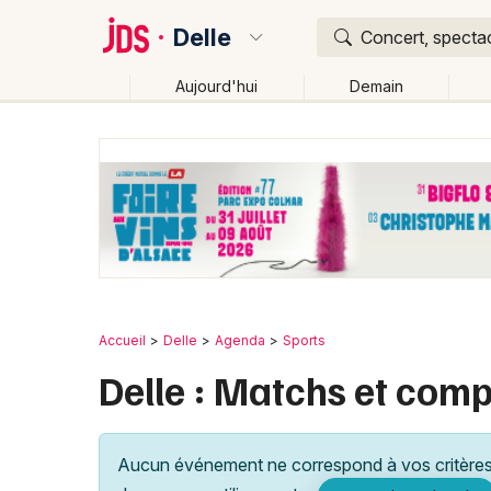
Delle
Concert, spectac
Aujourd'hui
Demain
Quoi ?
Où ?
Delle et alentours
Territoire de Belfort (90)
Fran
Près de moi
Changer de lieu
Accueil
Delle
Agenda
Sports
Delle : Matchs et comp
Aucun événement ne correspond à vos critères 