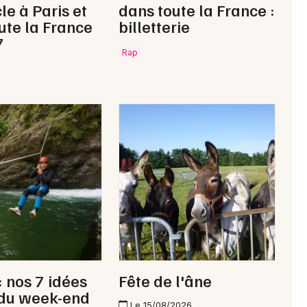
le à Paris et
dans toute la France :
ute la France
billetterie
7
Rap
Newsletter des sorties
Artistes en tournée
Actus à Delle
Magazine à Delle
: nos 7 idées
Fête de l'âne
 du week-end
Le 15/08/2026