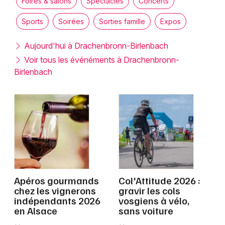
Foires & salons
Spectacles
Concerts
Montpellier
Spectacles
Sports
Soirées
Sorties famille
Expos
Nantes
Concerts
Nice
Aujourd'hui à Drachenbronn-Birlenbach
Voir tous les événéments à Drachenbronn-
Paris
Sports
Birlenbach
Strasbourg
Soirées
Toulouse
Sorties famille
Toutes les villes
Expos
Sorties & loisirs
Apéros gourmands
Col'Attitude 2026 :
Alsace
chez les vignerons
gravir les cols
indépendants 2026
vosgiens à vélo,
en Alsace
sans voiture
Grand Est