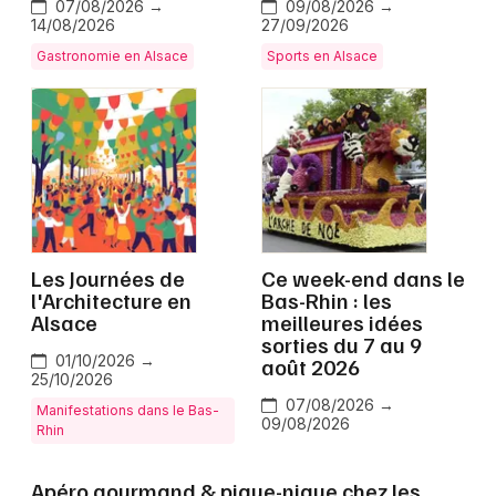
07/08/2026 →
09/08/2026 →
14/08/2026
27/09/2026
Gastronomie en Alsace
Sports en Alsace
Jeux concours
Newsletter des sorties
Artistes en tournée
Actus dans le Bas-Rhin
Les Journées de
Ce week-end dans le
l'Architecture en
Bas-Rhin : les
Alsace
meilleures idées
Magazine dans le Bas-Rhin
sorties du 7 au 9
01/10/2026 →
août 2026
Actus tourisme & loisirs
25/10/2026
07/08/2026 →
Manifestations dans le Bas-
09/08/2026
Restaurants
Rhin
Apéro gourmand & pique-nique chez les