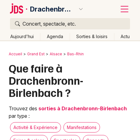
Drachenbronn-Birlenbach
Concert, spectacle, etc.
Quoi ?
Fermer
Aujourd'hui
Agenda
Sorties & loisirs
Actu
Où ?
Retour
Publier un événement
Accueil
Grand Est
Alsace
Bas-Rhin
Drachenbronn-Birlenbach et alentours
Bas-Rhin (67)
Que faire à
Bordeaux
Alsace
Partout
Près de moi
Changer de lieu
Drachenbronn-
Colmar
Quand ?
Effacer les dates
Birlenbach ?
Lille
Grands événements
Aujourd'hui
Demain
Ce week-end
Autre
Lyon
Activité & Expérience
Trouvez des
sorties à Drachenbronn-Birlenbach
par type :
Marseille
Manifestations
Activité & Expérience
Manifestations
Mulhouse
Foires & salons