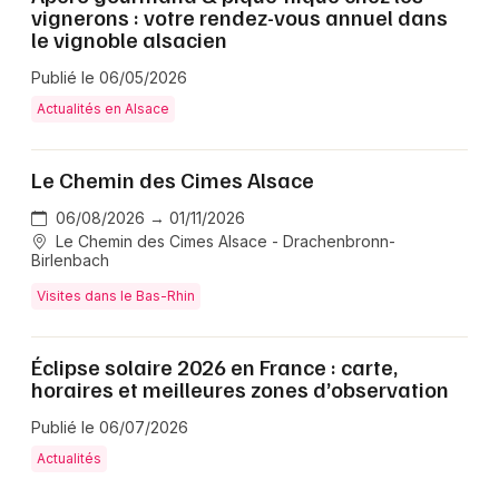
vignerons : votre rendez-vous annuel dans
le vignoble alsacien
Publié le 06/05/2026
Actualités en Alsace
Choisir mes départements
Le Chemin des Cimes Alsace
67 - Bas-Rhin
06/08/2026 → 01/11/2026
Le Chemin des Cimes Alsace - Drachenbronn-
Birlenbach
Mon email
Visites dans le Bas-Rhin
Je m'abonne
Éclipse solaire 2026 en France : carte,
horaires et meilleures zones d’observation
Publié le 06/07/2026
Actualités