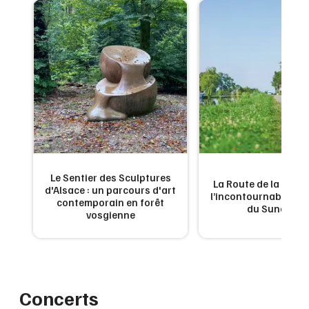
Le Sentier des Sculptures
 de
La Route de la Carpe 
d'Alsace : un parcours d'art
ne
l’incontournable g
contemporain en forêt
du Sundgau
vosgienne
Concerts