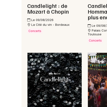
Candlelight : de
Candlel
Mozart à Chopin
Hommag
plus en
Le 09/08/2026
La Cité du vin - Bordeaux
Le 09/08
Palais Co
Concerts
Toulouse
Concerts