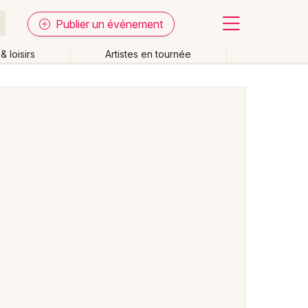
Publier un événement
& loisirs
Artistes en tournée
Fermer
Effacer les dates
week-end
Autre