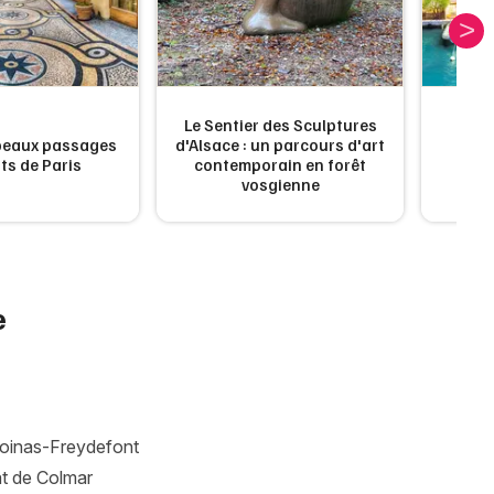
Artistes en tournée
Actualités
Magazine
Le Sentier des Sculptures
Port
 beaux passages
d'Alsace : un parcours d'art
Ven
ts de Paris
contemporain en forêt
sem
vosgienne
e
Choisir mes départements
Poinas-Freydefont
Mon email
at de Colmar