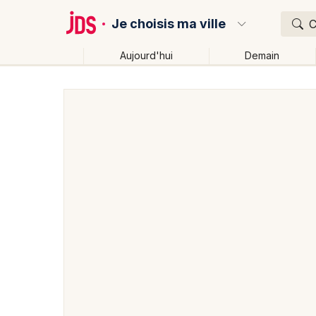
Je choisis ma ville
C
Aujourd'hui
Demain
Quoi ?
Où ?
Partout
Près de moi
Changer de lieu