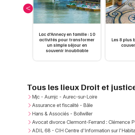
utiques à
Lac d'Annecy en famille : 10
eine et ses
activités pour transformer
Les 8 plus
 été pour
un simple séjour en
couver
 chaleur
souvenir inoubliable
Tous les lieux Droit et justic
Mjc - Aumjc - Aurec-sur-Loire
Assurance et fiscalité - Bâle
Hans & Associés - Bollwiller
Avocat divorce Clermont-Ferrand : Clémence 
ADIL 68 - CIH Centre d'Information sur l'Habit