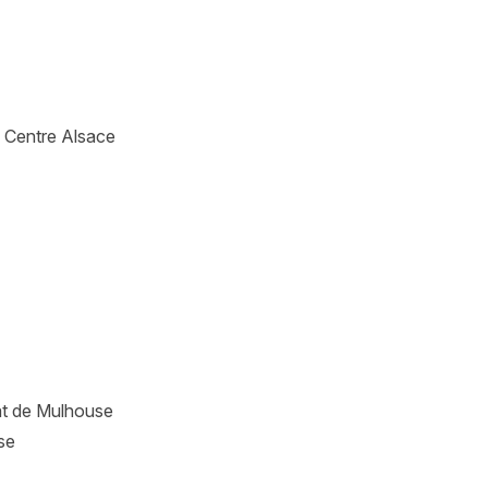
Je m'abonne
u Centre Alsace
at de Mulhouse
se