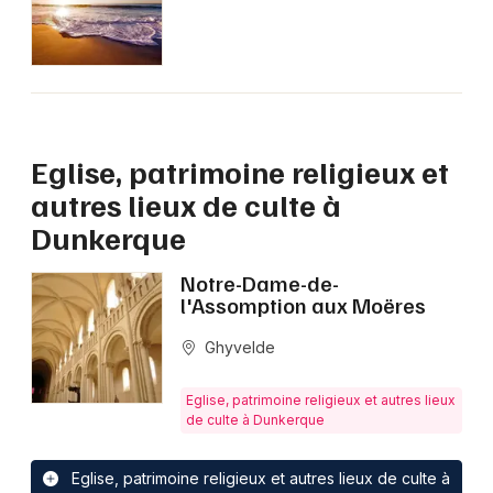
Site touristique dans les Hauts-de-France
Newsletter des sorties
Eglise, patrimoine religieux et
autres lieux de culte à
Artistes en tournée
Dunkerque
Actus à Dunkerque
Notre-Dame-de-
l'Assomption aux Moëres
Magazine à Dunkerque
Ghyvelde
Eglise, patrimoine religieux et autres lieux
de culte à Dunkerque
Eglise, patrimoine religieux et autres lieux de culte à