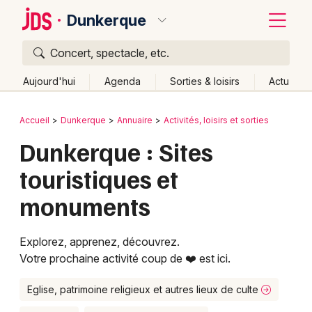
Dunkerque
Concert, spectacle, etc.
Quoi ?
Fermer
Aujourd'hui
Agenda
Sorties & loisirs
Actu
Où ?
Retour
Publier un événement
Accueil
Dunkerque
Annuaire
Activités, loisirs et sorties
Dunkerque et alentours
Nord (59)
Dunkerque : Sites
Bordeaux
Nord-Pas-de-Calais
Partout
Près de moi
touristiques et
Changer de lieu
Colmar
monuments
Quand ?
Effacer les dates
Lille
Grands événements
Aujourd'hui
Demain
Ce week-end
Autre
Lyon
Activité & Expérience
Explorez, apprenez, découvrez.
Votre prochaine activité coup de ❤️ est ici.
Marseille
Manifestations
Mulhouse
Eglise, patrimoine religieux et autres lieux de culte
Foires & salons