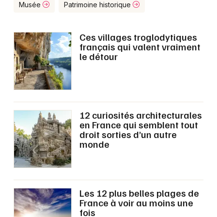
Montpellier
Musée
Patrimoine historique
Spectacles
Nantes
Ces villages troglodytiques
Concerts
Nice
français qui valent vraiment
le détour
Paris
Sports
Strasbourg
Soirées
Toulouse
Sorties famille
12 curiosités architecturales
en France qui semblent tout
Toutes les villes
droit sorties d’un autre
Expos
monde
Sorties & loisirs
Site touristique dans le Nord
Les 12 plus belles plages de
France à voir au moins une
Site touristique en Nord-Pas-de-Calais
fois