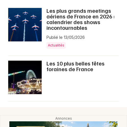
Montpellier
Les plus grands meetings
Spectacles
Nantes
aériens de France en 2026 :
calendrier des shows
Concerts
Nice
incontournables
Paris
Publié le 13/05/2026
Sports
Actualités
Strasbourg
Soirées
Toulouse
Les 10 plus belles fêtes
Sorties famille
foraines de France
Toutes les villes
Expos
Sorties & loisirs
Culture et spectacle dans la Marne
Culture et spectacle en Champagne-Ardenne