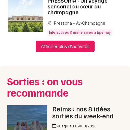
PRESSORIA - Un voyage
sensoriel au cœur du
champagne
Choisir mes départements
Pressoria - Aÿ-Champagne
51 - Marne
Interactives & immersives à Épernay
Mon email
Afficher plus d'activités
Je m'abonne
Sorties : on vous
recommande
Reims : nos 8 idées
sorties du week-end
Jusqu'au 09/08/2026