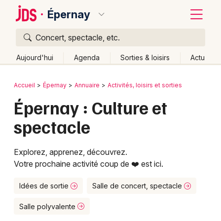
Épernay
Concert, spectacle, etc.
Quoi ?
Fermer
Aujourd'hui
Agenda
Sorties & loisirs
Actu
Où ?
Retour
Publier un événement
Accueil
Épernay
Annuaire
Activités, loisirs et sorties
Épernay et alentours
Marne (51)
Épernay : Culture et
Bordeaux
Champagne-Ardenne
Partout
Près de moi
spectacle
Changer de lieu
Colmar
Quand ?
Effacer les dates
Lille
Grands événements
Explorez, apprenez, découvrez.
Aujourd'hui
Demain
Ce week-end
Autre
Votre prochaine activité coup de ❤️ est ici.
Lyon
Activité & Expérience
Marseille
Idées de sortie
Salle de concert, spectacle
Manifestations
Mulhouse
Salle polyvalente
Foires & salons