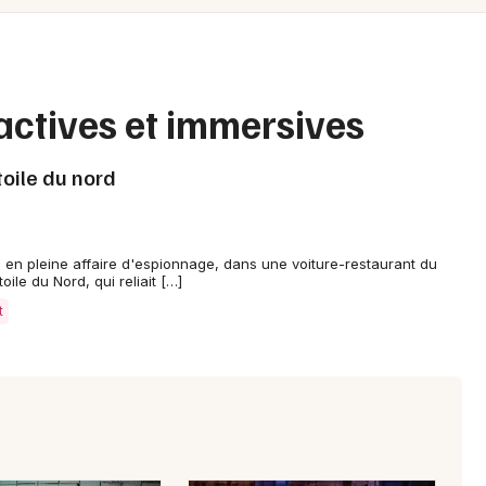
Spectacles
Mulhouse
Concerts
Montpellier
Nantes
Sports
ractives et immersives
Nice
Soirées
oile du nord
Paris
Sorties famille
Strasbourg
Expos
en pleine affaire d'espionnage, dans une voiture-restaurant du
Toulouse
le du Nord, qui reliait […]
t
Sorties & loisirs
Toutes les villes
Interactives & immersives en Midi-
Pyrénées
Interactives & immersives en Occitanie