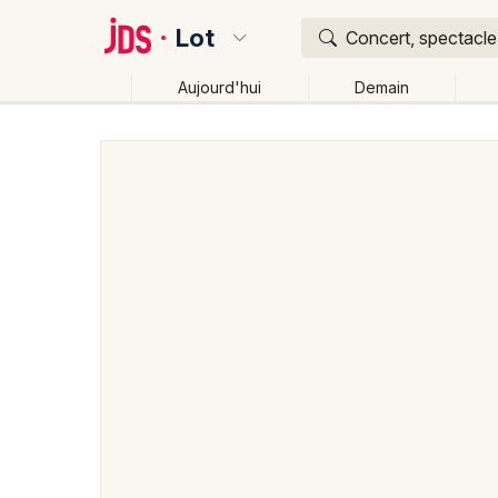
Lot
Concert, spectacle,
Aujourd'hui
Demain
Quoi ?
Où ?
Lot (46)
Midi-Pyrénées
Partout
Près de moi