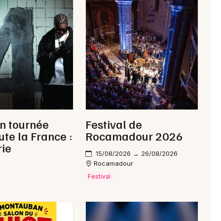
Newsletter des sorties
Artistes en tournée
Actus dans le Lot
Magazine dans le Lot
n tournée
Festival de
ute la France :
Rocamadour 2026
rie
15/08/2026 → 26/08/2026
Rocamadour
Festival
Choisir mes départements