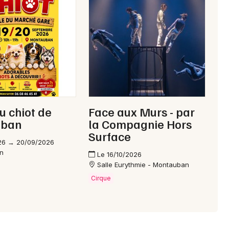
46 - Lot
Mon email
Je m'abonne
u chiot de
Face aux Murs - par
uban
la Compagnie Hors
Surface
26 → 20/09/2026
n
Le 16/10/2026
Salle Eurythmie - Montauban
Cirque