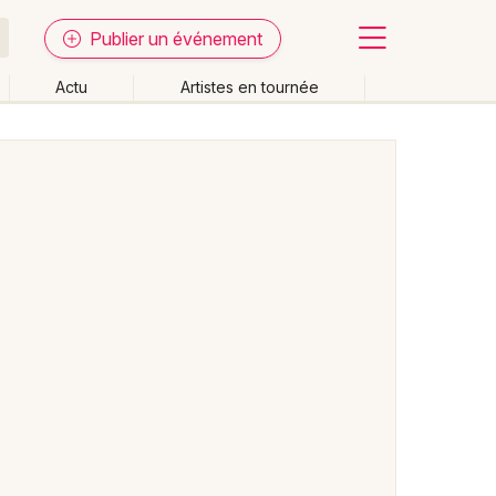
Publier un événement
Actu
Artistes en tournée
Fermer
Effacer les dates
week-end
Autre