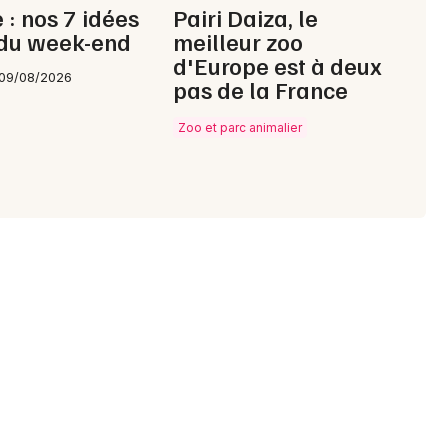
 : nos 7 idées
Pairi Daiza, le
 du week-end
meilleur zoo
Choisir mes départements
d'Europe est à deux
57 - Moselle
 09/08/2026
pas de la France
Zoo et parc animalier
Mon email
Je m'abonne