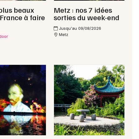
plus beaux
Metz : nos 7 idées
 France à faire
sorties du week-end
Jusqu'au 09/08/2026
Newsletter des sorties
Metz
tdoor
Artistes en tournée
Actus à Forbach
Magazine à Forbach