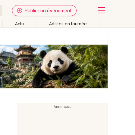
Publier un événement
Actu
Artistes en tournée
Fermer
Effacer les dates
week-end
Autre