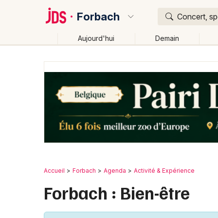
Forbach
Concert, sp
Aujourd'hui
Demain
Quoi ?
Où ?
Forbach et alentours
Moselle (57)
Lorraine
Pa
Changer de lieu
Accueil
Forbach
Agenda
Activité & Expérience
Forbach : Bien-être