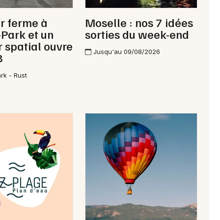
r ferme à
Moselle : nos 7 idées
Park et un
sorties du week-end
r spatial ouvre
Jusqu'au 09/08/2026
Newsletter des sorties
8
rk - Rust
Artistes en tournée
Actus à Forbach
Magazine à Forbach