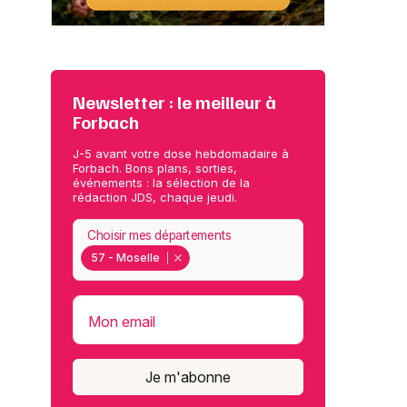
Newsletter : le meilleur à
Forbach
J-5 avant votre dose hebdomadaire à
Forbach. Bons plans, sorties,
événements : la sélection de la
rédaction JDS, chaque jeudi.
Choisir mes départements
57 - Moselle
Mon email
Je m'abonne