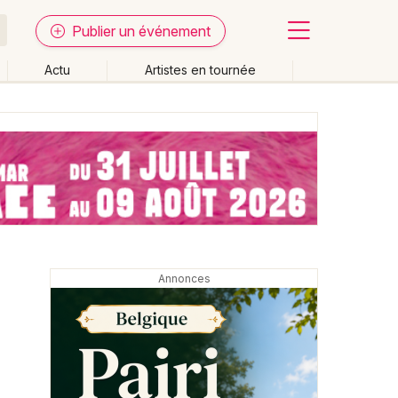
Publier un événement
Actu
Artistes en tournée
Fermer
Effacer les dates
week-end
Autre