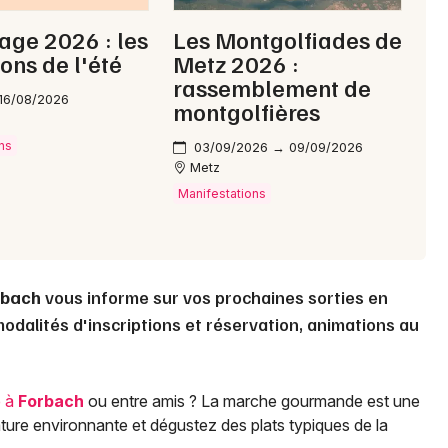
age 2026 : les
Les Montgolfiades de
Choisir mes départements
ons de l'été
Metz 2026 :
57 - Moselle
rassemblement de
16/08/2026
montgolfières
Mon email
ns
03/09/2026 → 09/09/2026
Metz
Je m'abonne
Manifestations
rbach
vous informe sur vos prochaines sorties en
modalités d'inscriptions et réservation, animations au
e à
Forbach
ou entre amis ? La marche gourmande est une
ture environnante et dégustez des plats typiques de la