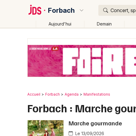
Forbach
Concert, sp
Aujourd'hui
Demain
Quoi ?
Où ?
Forbach et alentours
Moselle (57)
Lorraine
Pa
Changer de lieu
Accueil
Forbach
Agenda
Manifestations
Forbach : Marche go
Marche gourmande
Le 13/09/2026