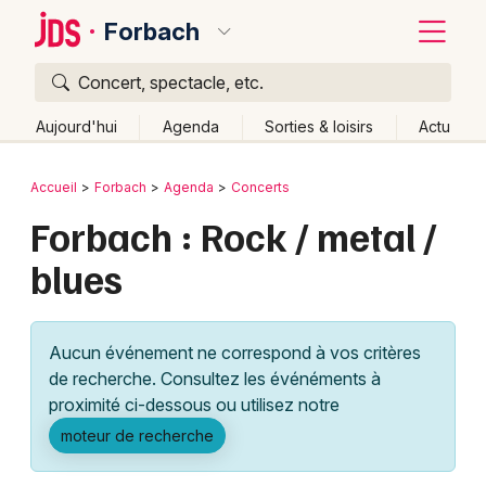
Forbach
Concert, spectacle, etc.
Quoi ?
Fermer
Aujourd'hui
Agenda
Sorties & loisirs
Actu
Où ?
Retour
Publier un événement
Accueil
Forbach
Agenda
Concerts
Forbach et alentours
Moselle (57)
Lorraine
Partout
Forbach : Rock / metal /
Bordeaux
Près de moi
Changer de lieu
blues
Colmar
Quand ?
Effacer les dates
Lille
Grands événements
Aujourd'hui
Demain
Ce week-end
Autre
Aucun événement ne correspond à vos critères
Lyon
Activité & Expérience
de recherche. Consultez les événéments à
proximité ci-dessous ou utilisez notre
Marseille
Manifestations
moteur de recherche
Mulhouse
Foires & salons