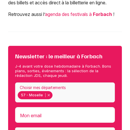
des billets et accès direct à la billetterie en ligne.
Retrouvez aussi l’
agenda des festivals à
Forbach
!
Newsletter : le meilleur à Forbach
J-4 avant votre dose hebdomadaire à Forbach. Bons
plans, sorties, événements : la sélection de la
rédaction JDS, chaque jeudi.
Choisir mes départements
57 - Moselle
Mon email