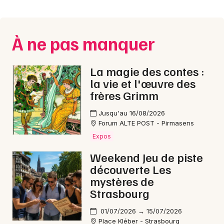
Montpellier
Spectacles
Nantes
À ne pas manquer
Concerts
Nice
Paris
Sports
La magie des contes :
la vie et l'œuvre des
Strasbourg
Soirées
frères Grimm
Toulouse
Jusqu'au 16/08/2026
Sorties famille
Forum ALTE POST - Pirmasens
Toutes les villes
Expos
Expos
Weekend Jeu de piste
Sorties & loisirs
découverte Les
mystères de
Rock / metal en Moselle
Strasbourg
Rock / metal en Lorraine
01/07/2026 → 15/07/2026
Place Kléber - Strasbourg