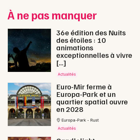
Montpellier
À ne pas manquer
Spectacles
Nantes
Concerts
Nice
36e édition des Nuits
des étoiles : 10
Paris
Sports
animations
exceptionnelles à vivre
Strasbourg
Soirées
[…]
Toulouse
Sorties famille
Actualités
Toutes les villes
Euro-Mir ferme à
Expos
Europa-Park et un
quartier spatial ouvre
Sorties & loisirs
en 2028
Electro en Moselle
Europa-Park - Rust
Actualités
Electro en Lorraine