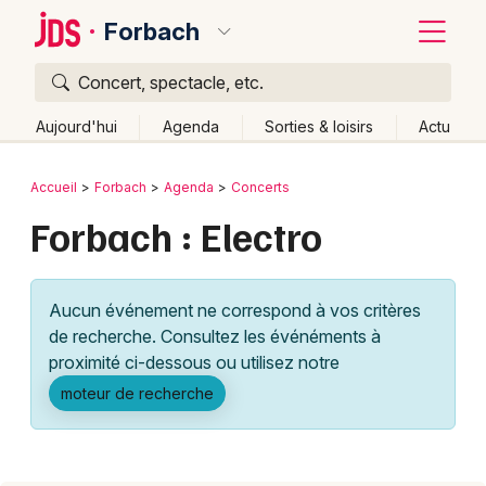
Forbach
Concert, spectacle, etc.
Quoi ?
Fermer
Aujourd'hui
Agenda
Sorties & loisirs
Actu
Où ?
Retour
Publier un événement
Accueil
Forbach
Agenda
Concerts
Forbach et alentours
Moselle (57)
Lorraine
Partout
Forbach : Electro
Bordeaux
Près de moi
Changer de lieu
Colmar
Quand ?
Effacer les dates
Aucun événement ne correspond à vos critères
Lille
Grands événements
Aujourd'hui
Demain
Ce week-end
Autre
de recherche. Consultez les événéments à
Lyon
proximité ci-dessous ou utilisez notre
Activité & Expérience
moteur de recherche
Marseille
Manifestations
Mulhouse
Foires & salons