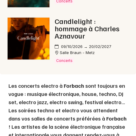
Concerts
Choisir mes départements
Candlelight :
57 - Moselle
hommage à Charles
Aznavour
Mon email
09/10/2026 → 20/02/2027
Salle Braun - Metz
Concerts
Je m'abonne
Les concerts electro à
Forbach
sont toujours en
vogue : musique électronique, house, techno, DJ
set, electro jazz, electro swing, festival electro...
Les soirées techno et electro vous attendent
dans vos salles de concerts préférées à
Forbach
! Les artistes de la scène électronique française
et internationale vous donnent rendez-vous à