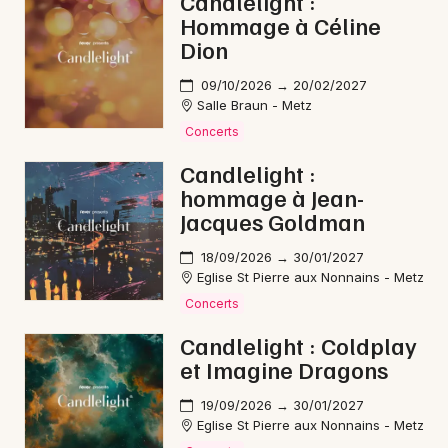
Candlelight :
Hommage à Céline
Electro dans le Grand Est
Dion
09/10/2026 → 20/02/2027
Salle Braun - Metz
Concerts
Newsletter des sorties
Candlelight :
hommage à Jean-
Artistes en tournée
Jacques Goldman
Actus à Forbach
18/09/2026 → 30/01/2027
Eglise St Pierre aux Nonnains - Metz
Magazine à Forbach
Concerts
Candlelight : Coldplay
et Imagine Dragons
19/09/2026 → 30/01/2027
Eglise St Pierre aux Nonnains - Metz