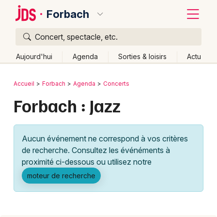
Forbach
Concert, spectacle, etc.
Quoi ?
Fermer
Aujourd'hui
Agenda
Sorties & loisirs
Actu
Où ?
Retour
Publier un événement
Accueil
Forbach
Agenda
Concerts
Forbach et alentours
Moselle (57)
Lorraine
Partout
Forbach : Jazz
Bordeaux
Près de moi
Changer de lieu
Colmar
Quand ?
Effacer les dates
Aucun événement ne correspond à vos critères
Lille
Grands événements
Aujourd'hui
Demain
Ce week-end
Autre
de recherche. Consultez les événéments à
Lyon
proximité ci-dessous ou utilisez notre
Activité & Expérience
moteur de recherche
Marseille
Manifestations
Mulhouse
Foires & salons