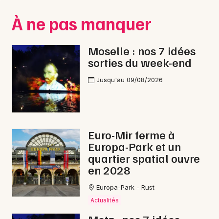
Montpellier
À ne pas manquer
Spectacles
Nantes
Concerts
Nice
Moselle : nos 7 idées
sorties du week-end
Paris
Sports
Jusqu'au 09/08/2026
Strasbourg
Soirées
Toulouse
Sorties famille
Toutes les villes
Euro-Mir ferme à
Expos
Europa-Park et un
quartier spatial ouvre
Sorties & loisirs
en 2028
Jazz en Moselle
Europa-Park - Rust
Actualités
Jazz en Lorraine