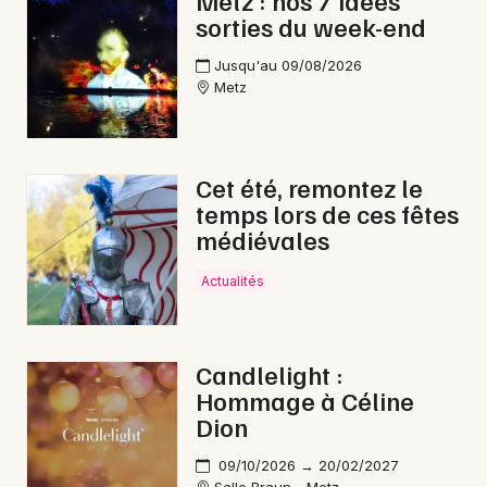
Metz : nos 7 idées
sorties du week-end
Jazz dans le Grand Est
Jusqu'au 09/08/2026
Metz
Newsletter des sorties
Cet été, remontez le
temps lors de ces fêtes
Artistes en tournée
médiévales
Actus à Forbach
Actualités
Magazine à Forbach
Candlelight :
Hommage à Céline
Dion
09/10/2026 → 20/02/2027