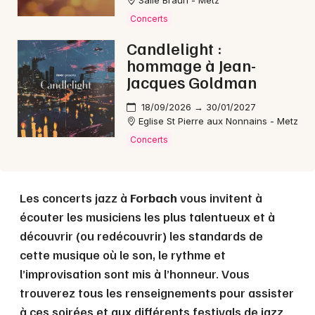
Salle Braun - Metz
Concerts
Choisir mes départements
Candlelight :
57 - Moselle
hommage à Jean-
Jacques Goldman
Mon email
18/09/2026 → 30/01/2027
Eglise St Pierre aux Nonnains - Metz
Concerts
Je m'abonne
Les concerts jazz à
Forbach
vous invitent à
écouter les musiciens les plus talentueux et à
découvrir (ou redécouvrir) les standards de
cette musique où le son, le rythme et
l’improvisation sont mis à l’honneur. Vous
trouverez tous les renseignements pour assister
à ces soirées et aux différents festivals de jazz