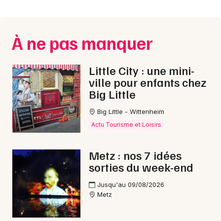
Montpellier
Spectacles
Nantes
À ne pas manquer
Concerts
Nice
Paris
Sports
Little City : une mini-
ville pour enfants chez
Strasbourg
Soirées
Big Little
Toulouse
Big Little - Wittenheim
Sorties famille
Toutes les villes
Actu Tourisme et Loisirs
Expos
Metz : nos 7 idées
Sorties & loisirs
sorties du week-end
Dîner spectacle en Moselle
Jusqu'au 09/08/2026
Metz
Dîner spectacle en Lorraine