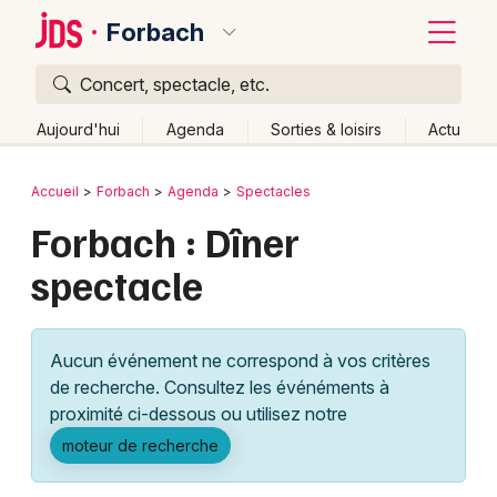
Forbach
Concert, spectacle, etc.
Quoi ?
Fermer
Aujourd'hui
Agenda
Sorties & loisirs
Actu
Où ?
Retour
Publier un événement
Accueil
Forbach
Agenda
Spectacles
Forbach et alentours
Moselle (57)
Lorraine
Partout
Forbach : Dîner
Bordeaux
Près de moi
Changer de lieu
spectacle
Colmar
Quand ?
Effacer les dates
Lille
Grands événements
Aujourd'hui
Demain
Ce week-end
Autre
Aucun événement ne correspond à vos critères
Lyon
Activité & Expérience
de recherche. Consultez les événéments à
proximité ci-dessous ou utilisez notre
Marseille
Manifestations
moteur de recherche
Mulhouse
Foires & salons