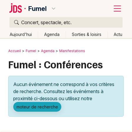
Fumel
Concert, spectacle, etc.
Quoi ?
Fermer
Aujourd'hui
Agenda
Sorties & loisirs
Actu
Où ?
Retour
Publier un événement
Accueil
Fumel
Agenda
Manifestations
Fumel et alentours
Lot-et-Garonne (47)
Aquitaine
Fumel : Conférences
Bordeaux
Partout
Près de moi
Changer de lieu
Colmar
Quand ?
Effacer les dates
Aucun événement ne correspond à vos critères
Lille
Grands événements
Aujourd'hui
Demain
Ce week-end
Autre
de recherche. Consultez les événéments à
Lyon
proximité ci-dessous ou utilisez notre
Activité & Expérience
moteur de recherche
Marseille
Manifestations
Mulhouse
Foires & salons