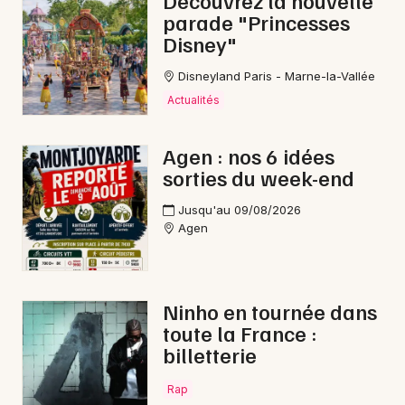
Découvrez la nouvelle
parade "Princesses
Conférences en Nouvelle-Aquitaine
Disney"
Disneyland Paris - Marne-la-Vallée
Actualités
Newsletter des sorties
Agen : nos 6 idées
sorties du week-end
Artistes en tournée
Jusqu'au 09/08/2026
Actus à Fumel
Agen
Magazine à Fumel
Ninho en tournée dans
toute la France :
billetterie
Rap