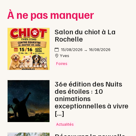
Montpellier
À ne pas manquer
Spectacles
Nantes
Concerts
Nice
Salon du chiot à La
Rochelle
Paris
Sports
15/08/2026 → 16/08/2026
Strasbourg
Soirées
Yves
Foires
Toulouse
Sorties famille
Toutes les villes
36e édition des Nuits
Expos
des étoiles : 10
animations
Sorties & loisirs
exceptionnelles à vivre
[…]
Conférences en Lot-et-Garonne
Actualités
Conférences en Aquitaine