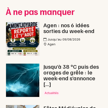
Montpellier
À ne pas manquer
Spectacles
Nantes
Concerts
Nice
Agen : nos 6 idées
sorties du week-end
Paris
Sports
Jusqu'au 09/08/2026
Strasbourg
Soirées
Agen
Toulouse
Sorties famille
Toutes les villes
Jusqu’à 38 °C puis des
Expos
orages de grêle : le
week-end s’annonce
Sorties & loisirs
[…]
Electro en Lot-et-Garonne
Actualités
Electro en Aquitaine
Fêtes Médiévales de