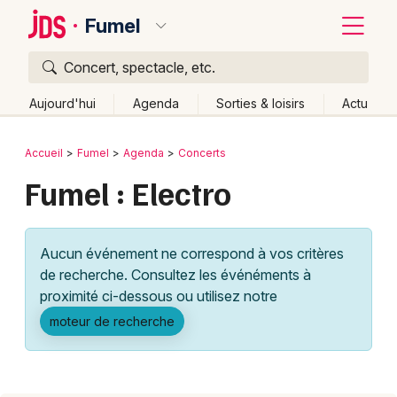
Fumel
Concert, spectacle, etc.
Quoi ?
Fermer
Aujourd'hui
Agenda
Sorties & loisirs
Actu
Où ?
Retour
Publier un événement
Accueil
Fumel
Agenda
Concerts
Fumel et alentours
Lot-et-Garonne (47)
Aquitaine
Fumel : Electro
Bordeaux
Partout
Près de moi
Changer de lieu
Colmar
Quand ?
Effacer les dates
Aucun événement ne correspond à vos critères
Lille
Grands événements
Aujourd'hui
Demain
Ce week-end
Autre
de recherche. Consultez les événéments à
Lyon
proximité ci-dessous ou utilisez notre
Activité & Expérience
moteur de recherche
Marseille
Manifestations
Mulhouse
Foires & salons