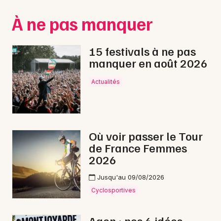
Montpellier
À ne pas manquer
Spectacles
Nantes
Concerts
Nice
15 festivals à ne pas
manquer en août 2026
Paris
Sports
Actualités
Strasbourg
Soirées
Toulouse
Sorties famille
Toutes les villes
Où voir passer le Tour
Expos
de France Femmes
2026
Sorties & loisirs
Jusqu'au 09/08/2026
Feu d'artifice en Lot-et-Garonne
Cyclosportives
Feu d'artifice en Aquitaine
Agen : nos 6 idées