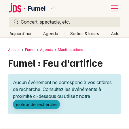
Fumel
Concert, spectacle, etc.
Quoi ?
Fermer
Aujourd'hui
Agenda
Sorties & loisirs
Actu
Où ?
Retour
Publier un événement
Accueil
Fumel
Agenda
Manifestations
Fumel et alentours
Lot-et-Garonne (47)
Aquitaine
Fumel : Feu d'artifice
Bordeaux
Partout
Près de moi
Changer de lieu
Colmar
Quand ?
Effacer les dates
Aucun événement ne correspond à vos critères
Lille
Grands événements
Aujourd'hui
Demain
Ce week-end
Autre
de recherche. Consultez les événéments à
Lyon
proximité ci-dessous ou utilisez notre
Activité & Expérience
moteur de recherche
Marseille
Manifestations
Mulhouse
Foires & salons