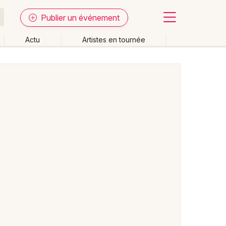
Publier un événement
Actu
Artistes en tournée
Fermer
Effacer les dates
week-end
Autre