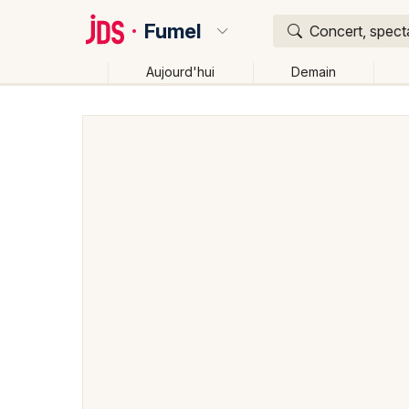
Fumel
Concert, specta
Aujourd'hui
Demain
Quoi ?
Où ?
Fumel et alentours
Lot-et-Garonne (47)
Aquitain
Changer de lieu