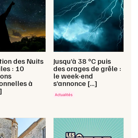
Newsletter des sorties
Artistes en tournée
tion des Nuits
Jusqu’à 38 °C puis
Actus à Fumel
les : 10
des orages de grêle :
ions
le week-end
Magazine à Fumel
onnelles à
s’annonce […]
]
Actualités