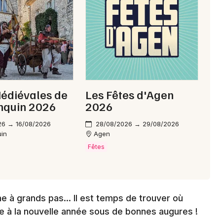
Choisir mes départements
47 - Lot-et-Garonne
Mon email
Je m'abonne
édiévales de
Les Fêtes d'Agen
nquin 2026
2026
26 → 16/08/2026
28/08/2026 → 29/08/2026
uin
Agen
Fêtes
 à grands pas... Il est temps de trouver où
ge à la nouvelle année sous de bonnes augures !