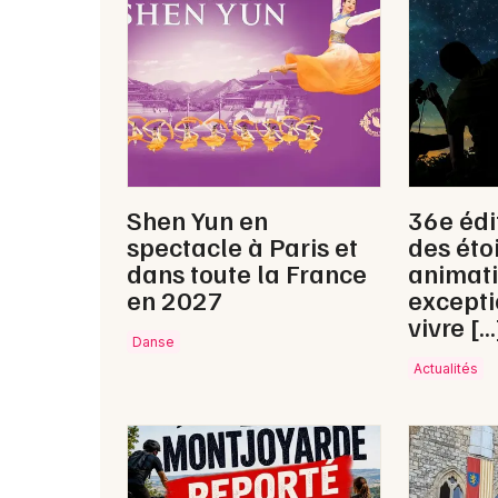
Shen Yun en
36e édi
spectacle à Paris et
des étoi
dans toute la France
animat
en 2027
excepti
vivre […
Danse
Actualités