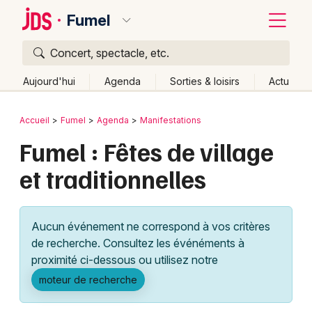
Fumel
Concert, spectacle, etc.
Quoi ?
Fermer
Aujourd'hui
Agenda
Sorties & loisirs
Actu
Où ?
Retour
Publier un événement
Accueil
Fumel
Agenda
Manifestations
Fumel et alentours
Lot-et-Garonne (47)
Aquitaine
Fumel : Fêtes de village
Bordeaux
Partout
Près de moi
Changer de lieu
et traditionnelles
Colmar
Quand ?
Effacer les dates
Lille
Grands événements
Aujourd'hui
Demain
Ce week-end
Autre
Aucun événement ne correspond à vos critères
Lyon
Activité & Expérience
de recherche. Consultez les événéments à
proximité ci-dessous ou utilisez notre
Marseille
Manifestations
moteur de recherche
Mulhouse
Foires & salons