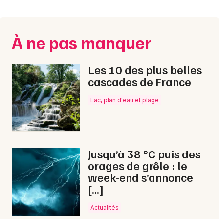
Montpellier
Spectacles
Nantes
À ne pas manquer
Concerts
Nice
Paris
Sports
Les 10 des plus belles
cascades de France
Strasbourg
Soirées
Lac, plan d'eau et plage
Toulouse
Sorties famille
Toutes les villes
Expos
Jusqu’à 38 °C puis des
Sorties & loisirs
orages de grêle : le
week-end s’annonce
Fêtes en Lot-et-Garonne
[…]
Fêtes en Aquitaine
Actualités