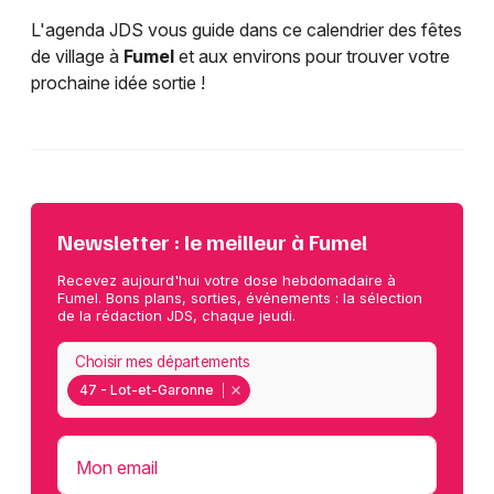
L'agenda JDS vous guide dans ce calendrier des fêtes
de village à
Fumel
et aux environs pour trouver votre
prochaine idée sortie !
Newsletter : le meilleur à Fumel
Recevez aujourd'hui votre dose hebdomadaire à
Fumel. Bons plans, sorties, événements : la sélection
de la rédaction JDS, chaque jeudi.
Choisir mes départements
47 - Lot-et-Garonne
Mon email