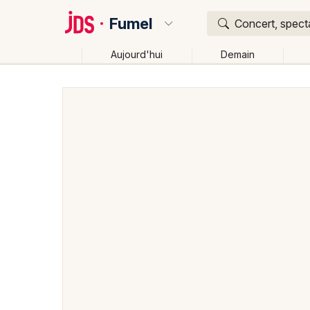
Fumel
Concert, specta
Aujourd'hui
Demain
Quoi ?
Où ?
Fumel et alentours
Lot-et-Garonne (47)
Aquitain
Changer de lieu