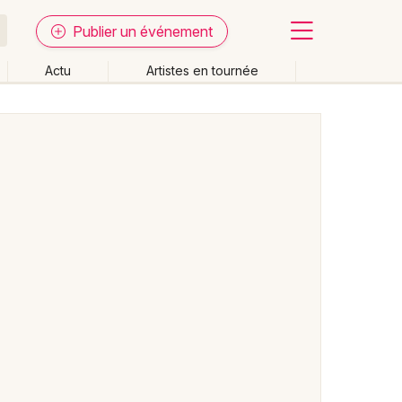
Publier un événement
Actu
Artistes en tournée
Fermer
Effacer les dates
week-end
Autre