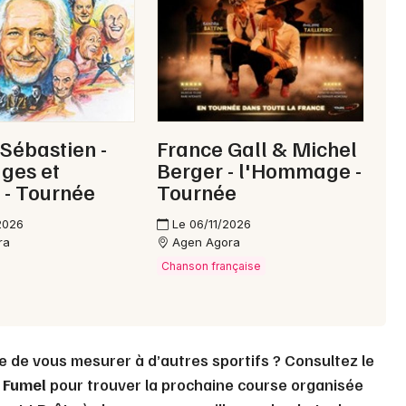
Choisir mes départements
47 - Lot-et-Garonne
Mon email
 Sébastien -
France Gall & Michel
es et
Berger - l'Hommage -
Je m'abonne
 - Tournée
Tournée
2026
Le 06/11/2026
ra
Agen Agora
Chanson française
e de vous mesurer à d’autres sportifs ? Consultez le
à
Fumel
pour trouver la prochaine course organisée