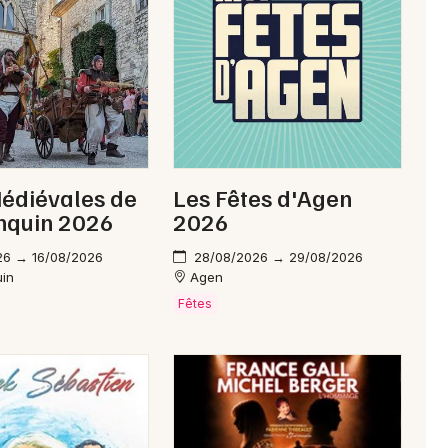
Newsletter des sorties
Artistes en tournée
édiévales de
Les Fêtes d'Agen
Actus à Fumel
nquin 2026
2026
Magazine à Fumel
26 → 16/08/2026
28/08/2026 → 29/08/2026
uin
Agen
Fêtes