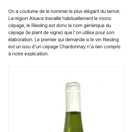
Montpellier
On a coutume de le nommer le plus élégant du terroir.
Spectacles
Nantes
La région Alsace travaille habituellement le mono
cépage, le Riesling est donc le nom générique du
Concerts
Nice
cépage (le plant de vigne) que l'on utilise pour son
Paris
élaboration. Le premier qui demande si le vin Riesling
Sports
est un issu d'un cépage Chardonnay n'a rien compris
Strasbourg
à notre explication.
Soirées
Toulouse
Sorties famille
Toutes les villes
Expos
Sorties & loisirs