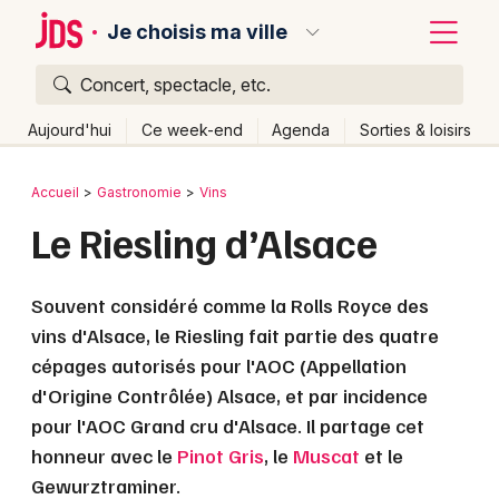
Je choisis ma ville
Concert, spectacle, etc.
Quoi ?
Fermer
Aujourd'hui
Ce week-end
Agenda
Sorties & loisirs
Où ?
Retour
Publier un événement
Accueil
Gastronomie
Vins
Partout
Près de moi
Changer de lieu
Le Riesling d’Alsace
Bordeaux
Quand ?
Effacer les dates
Colmar
Souvent considéré comme la Rolls Royce des
Aujourd'hui
Demain
Ce week-end
Autre
Lille
Grands événements
vins d'Alsace, le Riesling fait partie des quatre
cépages autorisés pour l'AOC (Appellation
Lyon
Activité & Expérience
d'Origine Contrôlée) Alsace, et par incidence
Marseille
pour l'AOC Grand cru d'Alsace. Il partage cet
Manifestations
honneur avec le
Pinot Gris
, le
Muscat
et le
Mulhouse
Gewurztraminer.
Foires & salons