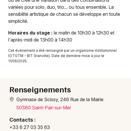
où se crée une variation dans des combinaisons
variées pour solo, duo, trio... ou tous ensemble. La
Danse en Normandie
sensibilité artistique de chacun se développe en toute
simplicité.
Horaires du stage :
le matin de 10h30 à 12h30 et
l'après-midi de 13h00 à 14h30
Newsletter des sorties
Cet événement a été renseigné par un organisme institutionnel
(OTGTM - BIT Granville). Date de dernière mise à jour le
Artistes en tournée
11/06/2025.
Actus à Granville
Magazine à Granville
Renseignements
Gymnase de Scissy, 246 Rue de la Mairie
50380 Saint-Pair-sur-Mer
Contacts :
+33 6 27 03 35 63