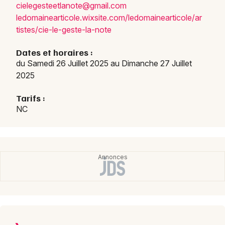
ciele
geste
etlan
ote@g
mail.
com
ledom
ainea
rtico
le.wi
xsite
.com/
ledom
ainea
rtico
le/ar
Choisir mes départements
tiste
s/cie
-le-g
este-
la-no
te
50 - Manche
Dates et horaires :
du Samedi 26 Juillet 2025 au Dimanche 27 Juillet
Mon email
2025
Tarifs :
Je m'abonne
NC