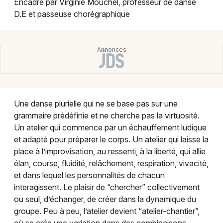
Encadré par Virginie Mouchel, professeur de danse
Montpellier
D.E et passeuse chorégraphique
Spectacles
Nantes
Concerts
Nice
Paris
Sports
Strasbourg
Soirées
Une danse plurielle qui ne se base pas sur une
Toulouse
grammaire prédéfinie et ne cherche pas la virtuosité.
Sorties famille
Toutes les villes
Un atelier qui commence par un échauffement ludique
et adapté pour préparer le corps. Un atelier qui laisse la
Expos
place à l’improvisation, au ressenti, à la liberté, qui allie
élan, course, fluidité, relâchement, respiration, vivacité,
Sorties & loisirs
et dans lequel les personnalités de chacun
interagissent. Le plaisir de “chercher” collectivement
Danse dans la Manche
ou seul, d’échanger, de créer dans la dynamique du
groupe. Peu à peu, l’atelier devient “atelier-chantier”,
Danse en Basse-Normandie