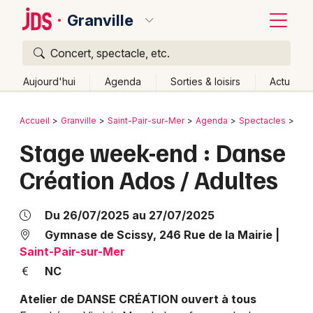
Granville
Concert, spectacle, etc.
Quoi ?
Fermer
Aujourd'hui
Agenda
Sorties & loisirs
Actu
Où ?
Retour
Publier un événement
Accueil
Granville
Saint-Pair-sur-Mer
Agenda
Spectacles
Dan
Granville et alentours
Manche (50)
Basse-Normandie
Stage week-end : Danse
Bordeaux
Partout
Près de moi
Changer de lieu
Création Ados / Adultes
Colmar
Quand ?
Effacer les dates
Lille
Grands événements
Aujourd'hui
Demain
Ce week-end
Autre
Du 26/07/2025 au 27/07/2025
Lyon
Gymnase de Scissy, 246 Rue de la Mairie
|
Activité & Expérience
Saint-Pair-sur-Mer
Marseille
NC
Manifestations
Mulhouse
Atelier de DANSE CRÉATION ouvert à tous
Foires & salons