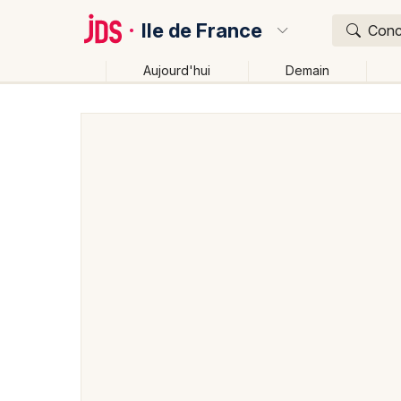
Ile de France
Conce
Aujourd'hui
Demain
Quoi ?
Où ?
Ile de France
Partout
Près de moi
Changer de l