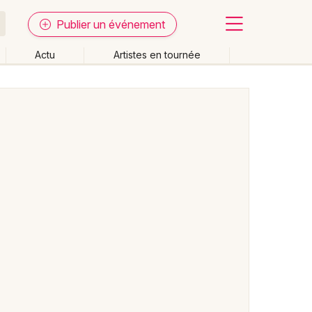
Publier un événement
Actu
Artistes en tournée
Fermer
Effacer les dates
week-end
Autre