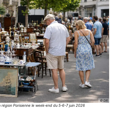
Artistes en tournée
Actus en Ile de France
Magazine en Ile de France
Choisir mes départements
© DR
n région Parisienne le week-end du 5-6-7 juin 2026
Mon email