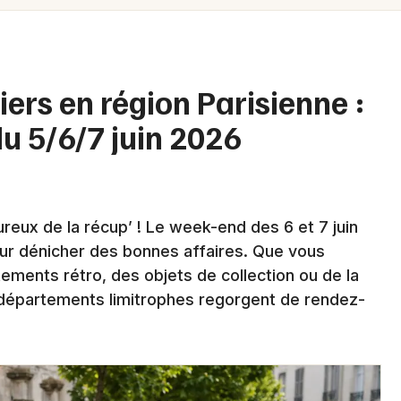
Spectacles
Mulhouse
Concerts
Montpellier
Nantes
Sports
iers en région Parisienne :
Nice
u 5/6/7 juin 2026
Soirées
Paris
Sorties famille
Strasbourg
Expos
reux de la récup’ ! Le week-end des 6 et 7 juin
Toulouse
ur dénicher des bonnes affaires. Que vous
Sorties & loisirs
Toutes les villes
ments rétro, des objets de collection ou de la
s départements limitrophes regorgent de rendez-
Newsletter des sorties