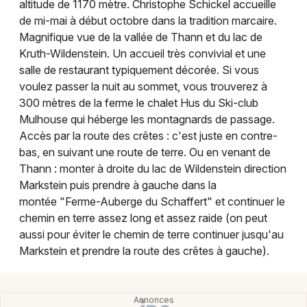
altitude de 1170 mètre. Christophe Schickel accueille
Montpellier
de mi-mai à début octobre dans la tradition marcaire.
Spectacles
Nantes
Magnifique vue de la vallée de Thann et du lac de
Kruth-Wildenstein. Un accueil très convivial et une
Concerts
Nice
salle de restaurant typiquement décorée. Si vous
voulez passer la nuit au sommet, vous trouverez à
Paris
Sports
300 mètres de la ferme le chalet Hus du Ski-club
Strasbourg
Mulhouse qui héberge les montagnards de passage.
Soirées
Accès par la route des crêtes : c'est juste en contre-
Toulouse
bas, en suivant une route de terre. Ou en venant de
Sorties famille
Thann : monter à droite du lac de Wildenstein direction
Toutes les villes
Markstein puis prendre à gauche dans la
Expos
montée "Ferme-Auberge du Schaffert" et continuer le
chemin en terre assez long et assez raide (on peut
Sorties & loisirs
aussi pour éviter le chemin de terre continuer jusqu'au
Markstein et prendre la route des crêtes à gauche).
Fermes auberges en Alsace
Fermes auberges dans le Grand Est