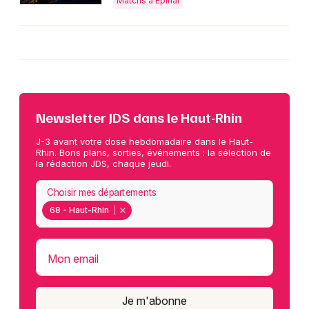
Matchs à Épinal
Newsletter JDS dans le Haut-Rhin
J-3 avant votre dose hebdomadaire dans le Haut-
Rhin. Bons plans, sorties, événements : la sélection de
la rédaction JDS, chaque jeudi.
Choisir mes départements
68 - Haut-Rhin
Mon email
Je m'abonne