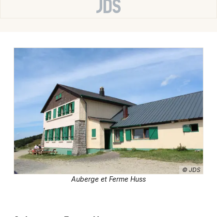
Jeux concours
Newsletter des sorties
Artistes en tournée
Actus dans le Haut-Rhin
Magazine dans le Haut-Rhin
Actus tourisme & loisirs
© JDS
Auberge et Ferme Huss
Restaurants