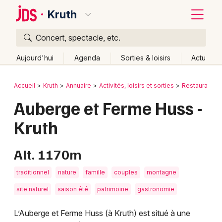
Kruth
Concert, spectacle, etc.
Quoi ?
Fermer
Aujourd'hui
Agenda
Sorties & loisirs
Actu
Où ?
Retour
Publier un événement
Accueil
Kruth
Annuaire
Activités, loisirs et sorties
Restaurant
Kruth et alentours
Haut-Rhin (68)
Alsace
Partout
Auberge et Ferme Huss -
Bordeaux
Près de moi
Changer de lieu
Kruth
Colmar
Quand ?
Effacer les dates
Lille
Grands événements
Aujourd'hui
Demain
Ce week-end
Autre
Alt. 1170m
Lyon
Activité & Expérience
traditionnel
nature
famille
couples
montagne
Marseille
site naturel
saison été
patrimoine
gastronomie
Manifestations
Mulhouse
L’Auberge et Ferme Huss (à Kruth) est situé à une
Foires & salons