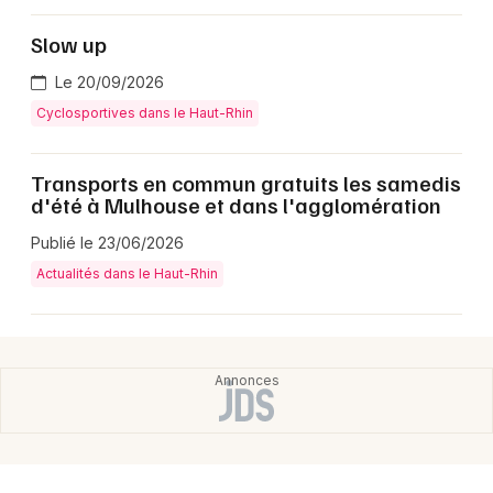
Slow up
Le 20/09/2026
Cyclosportives dans le Haut-Rhin
Choisir mes départements
Transports en commun gratuits les samedis
68 - Haut-Rhin
d'été à Mulhouse et dans l'agglomération
Publié le 23/06/2026
Mon email
Actualités dans le Haut-Rhin
Je m'abonne