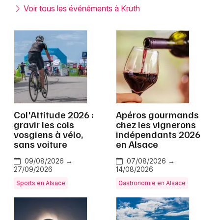
Montpellier
Voir tous les événéments à Kruth
Spectacles
Nantes
Concerts
Nice
Paris
Sports
Strasbourg
Soirées
Toulouse
Col'Attitude 2026 :
Apéros gourmands
Sorties famille
gravir les cols
chez les vignerons
Toutes les villes
vosgiens à vélo,
indépendants 2026
Expos
sans voiture
en Alsace
Sorties & loisirs
09/08/2026 →
07/08/2026 →
27/09/2026
14/08/2026
Sports en Alsace
Gastronomie en Alsace
Alsace
Grand Est