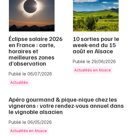
Jeux concours
Éclipse solaire 2026
10 sorties pour le
en France : carte,
week-end du 15
Newsletter des sorties
horaires et
août en Alsace
meilleures zones
Artistes en tournée
Publié le 29/06/2026
d’observation
Actualités en Alsace
Publié le 06/07/2026
Actus dans le Haut-Rhin
Actualités
Magazine dans le Haut-Rhin
Apéro gourmand & pique-nique chez les
Actus tourisme & loisirs
vignerons : votre rendez-vous annuel dans
le vignoble alsacien
Restaurants
Publié le 06/05/2026
Actualités en Alsace