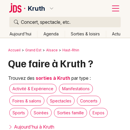
Kruth
Concert, spectacle, etc.
Quoi ?
Fermer
Aujourd'hui
Agenda
Sorties & loisirs
Actu
Où ?
Retour
Publier un événement
Accueil
Grand Est
Alsace
Haut-Rhin
Kruth et alentours
Haut-Rhin (68)
Alsace
Partout
Que faire à Kruth ?
Bordeaux
Près de moi
Changer de lieu
Colmar
Quand ?
Trouvez des
sorties à Kruth
par type :
Effacer les dates
Lille
Grands événements
Aujourd'hui
Demain
Ce week-end
Autre
Activité & Expérience
Manifestations
Lyon
Activité & Expérience
Foires & salons
Spectacles
Concerts
Marseille
Sports
Soirées
Sorties famille
Expos
Manifestations
Mulhouse
Aujourd'hui à Kruth
Foires & salons