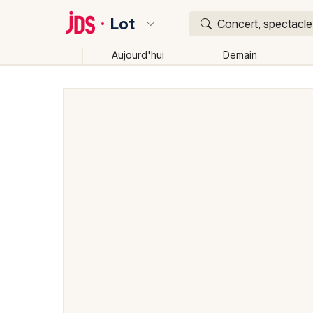
Lot
Concert, spectacle,
Aujourd'hui
Demain
Quoi ?
Où ?
Lot (46)
Midi-Pyrénées
Partout
Près de moi