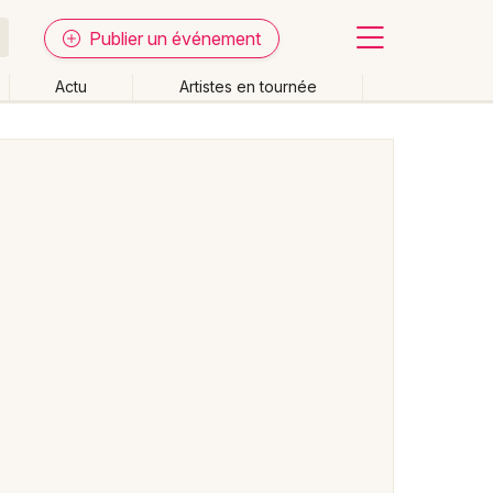
Publier un événement
Actu
Artistes en tournée
Fermer
Effacer les dates
week-end
Autre