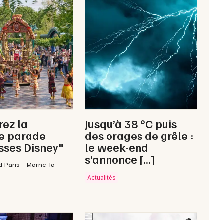
Newsletter des sorties
Artistes en tournée
Actus dans le Lot
Magazine dans le Lot
ez la
Jusqu’à 38 °C puis
le parade
des orages de grêle :
sses Disney"
le week-end
s’annonce […]
d Paris - Marne-la-
Actualités
Choisir mes départements
46 - Lot