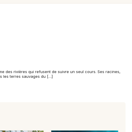
Spectacles
Mulhouse
Concerts
Montpellier
Nantes
Sports
Nice
Soirées
Paris
Sorties famille
Strasbourg
Expos
e des rivières qui refusent de suivre un seul cours. Ses racines,
Toulouse
s les terres sauvages du […]
Sorties & loisirs
Toutes les villes
Electro en Midi-Pyrénées
Electro en Occitanie