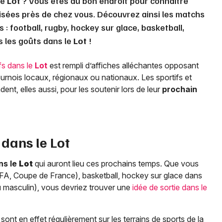
le
Lot
? Vous êtes au bon endroit pour connaître
isées près de chez vous. Découvrez ainsi les matchs
 : football, rugby, hockey sur glace, basketball,
us les goûts dans le
Lot
!
fs dans le
Lot
est rempli d’affiches alléchantes opposant
ournois locaux, régionaux ou nationaux. Les sportifs et
nt, elles aussi, pour les soutenir lors de leur
prochain
 dans le
Lot
ns le
Lot
qui auront lieu ces prochains temps. Que vous
 CFA, Coupe de France), basketball, hockey sur glace dans
 ou masculin), vous devriez trouver une
idée de sortie dans le
ont en effet régulièrement sur les terrains de sports de la