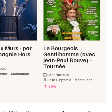
Mon email
Je m'abonne
x Murs - par
Le Bourgeois
pagnie Hors
Gentilhomme (avec
e
Jean-Paul Rouve) -
Tournée
2026
ythmie - Montauban
Le 21/10/2026
Salle Eurythmie - Montauban
Théâtre