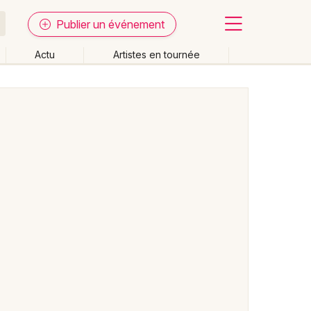
Publier un événement
Actu
Artistes en tournée
Fermer
Effacer les dates
week-end
Autre