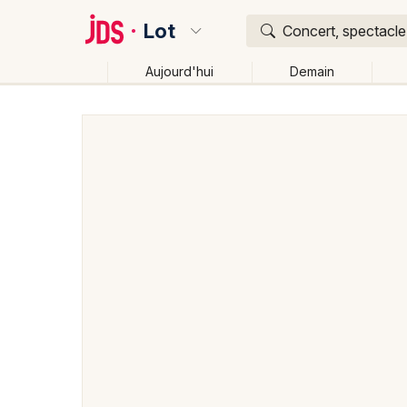
Lot
Concert, spectacle,
Aujourd'hui
Demain
Quoi ?
Où ?
Lot (46)
Midi-Pyrénées
Partout
Près de moi