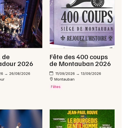
Newsletter des sorties
Artistes en tournée
Actus dans le Lot
l de
Fête des 400 coups
Magazine dans le Lot
dour 2026
de Montauban 2026
26 → 26/08/2026
11/09/2026 → 13/09/2026
our
Montauban
Fêtes
Choisir mes départements
46 - Lot