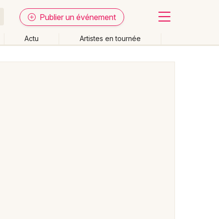
Publier un événement
Actu
Artistes en tournée
Fermer
Effacer les dates
week-end
Autre