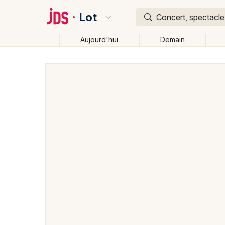
Lot
Concert, spectacle,
Aujourd'hui
Demain
Quoi ?
Où ?
Lot (46)
Midi-Pyrénées
Partout
Près de moi