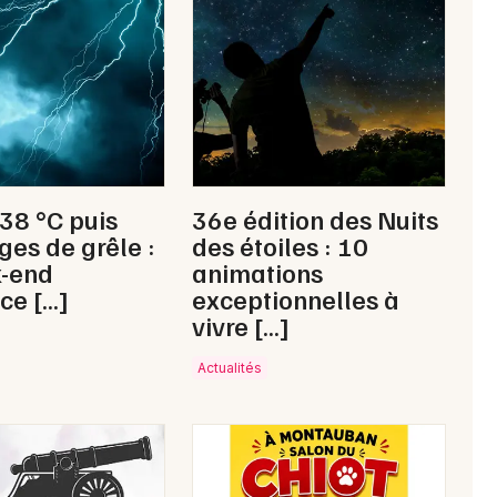
Newsletter des sorties
Artistes en tournée
Actus dans le Lot
 38 °C puis
36e édition des Nuits
Magazine dans le Lot
ges de grêle :
des étoiles : 10
k-end
animations
ce […]
exceptionnelles à
vivre […]
Actualités
Choisir mes départements
46 - Lot