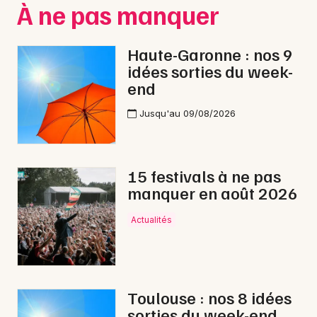
Choisir mes départements
À ne pas manquer
31 - Haute-Garonne
Haute-Garonne : nos 9
idées sorties du week-
Mon email
end
Jusqu'au 09/08/2026
Je m'abonne
15 festivals à ne pas
manquer en août 2026
Actualités
Toulouse : nos 8 idées
sorties du week-end