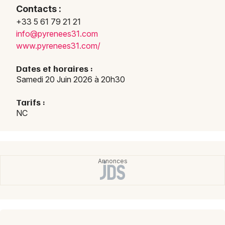
Contacts :
+33 5 61 79 21 21
info@pyrenees31.com
www.pyrenees31.com/
Newsletter des sorties
Dates et horaires :
Artistes en tournée
Samedi 20 Juin 2026 à 20h30
Actus en Haute-Garonne
Tarifs :
NC
Magazine en Haute-Garonne