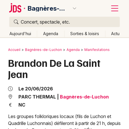
Bagnères-de-Luchon
Concert, spectacle, etc.
Quoi ?
Fermer
Aujourd'hui
Agenda
Sorties & loisirs
Actu
Où ?
Retour
Publier un événement
Accueil
Bagnères-de-Luchon
Agenda
Manifestations
Bagnères-de-Luchon et alentours
Haute-Garonne (31)
Brandon De La Saint
Bordeaux
Midi-Pyrénées
Partout
Près de moi
Changer de lieu
Jean
Colmar
Quand ?
Effacer les dates
Lille
Grands événements
Aujourd'hui
Demain
Ce week-end
Autre
Le 20/06/2026
Lyon
PARC THERMAL
|
Bagnères-de-Luchon
Activité & Expérience
NC
Marseille
Manifestations
Les groupes folkloriques locaux (fils de Luchon et
Mulhouse
Quadrille Luchonnais) défileront à partir de 21 h, depuis
Foires & salons