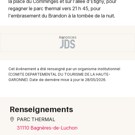
la place du Comminges et sur l'allée d'Étigny, pour
Montpellier
regagner le parc thermal vers 21 h 45, pour
Spectacles
Nantes
l'embrasement du Brandon à la tombée de la nuit.
Concerts
Nice
Paris
Sports
Strasbourg
Soirées
Toulouse
Cet événement a été renseigné par un organisme institutionnel
Sorties famille
(COMITE DEPARTEMENTAL DU TOURISME DE LA HAUTE-
Toutes les villes
GARONNE). Date de dernière mise à jour le 28/05/2026.
Expos
Sorties & loisirs
Renseignements
Manifestations en Midi-Pyrénées
PARC THERMAL
Manifestations en Occitanie
31110 Bagnères-de-Luchon