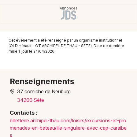
Montpellier
Spectacles
Nantes
Concerts
Nice
Paris
Cet événement a été renseigné par un organisme institutionnel
Sports
(OLD Hérault - OT ARCHIPEL DE THAU - SETE). Date de dernière
mise à jour le 24/04/2026.
Strasbourg
Soirées
Toulouse
Sorties famille
Toutes les villes
Renseignements
Expos
37 corniche de Neuburg
34200 Sète
Sorties & loisirs
Contacts :
Manifestations en Languedoc-Roussillon
bille
tteri
e.arc
hipel
-thau
.com/
loisi
rs/ex
cursi
ons-e
t-pro
menad
es-en
-bate
au/li
le-si
nguli
ere-a
vec-c
ap-ca
raibe
Manifestations en Occitanie
s