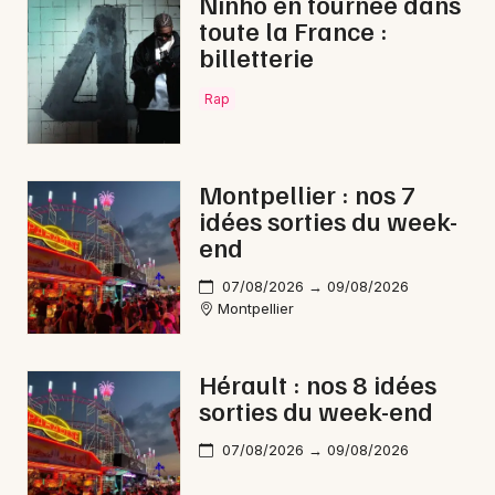
Ninho en tournée dans
Choisir mes départements
toute la France :
34 - Hérault
billetterie
Rap
Mon email
Je m'abonne
Montpellier : nos 7
idées sorties du week-
end
07/08/2026 → 09/08/2026
Montpellier
Hérault : nos 8 idées
sorties du week-end
07/08/2026 → 09/08/2026