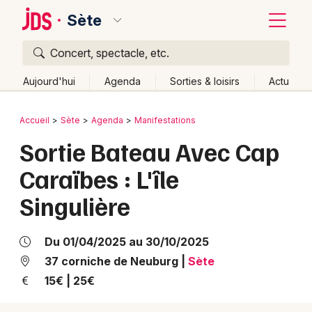
Sète
Concert, spectacle, etc.
Quoi ?
Fermer
Aujourd'hui
Agenda
Sorties & loisirs
Actu
Où ?
Retour
Publier un événement
Accueil
Sète
Agenda
Manifestations
Sète et alentours
Hérault (34)
Languedoc-Roussillon
Sortie Bateau Avec Cap
Bordeaux
Partout
Près de moi
Changer de lieu
Caraïbes : L'île
Colmar
Quand ?
Effacer les dates
Singulière
Lille
Grands événements
Aujourd'hui
Demain
Ce week-end
Autre
Lyon
Activité & Expérience
Du 01/04/2025 au 30/10/2025
Marseille
37 corniche de Neuburg
|
Sète
Manifestations
15€ | 25€
Mulhouse
Foires & salons