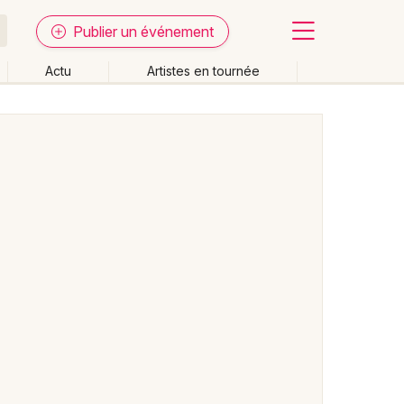
Publier un événement
Actu
Artistes en tournée
Fermer
Effacer les dates
week-end
Autre