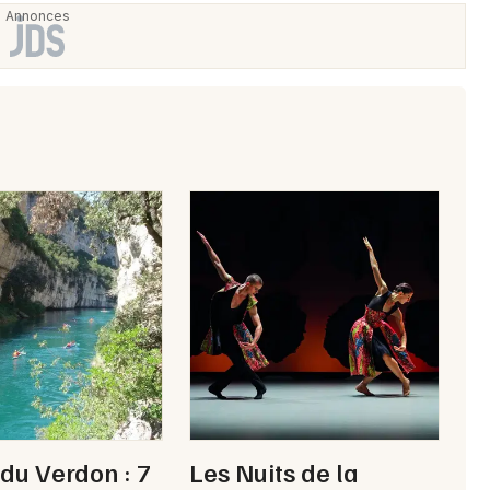
Choisir mes départements
04 - Alpes de Hautes-Provence
Mon email
Je m'abonne
du Verdon : 7
Les Nuits de la