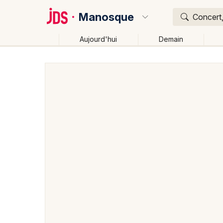
Manosque
Concert,
Aujourd'hui
Demain
Quoi ?
Où ?
Manosque et alentours
Alpes de Hautes-Provence 
Provence-Alpes-Côte-d'Azur
Partout
Près de mo