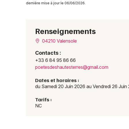
dernière mise à jour le 06/06/2026.
Renseignements
04210 Valensole
Contacts :
+33 6 84 95 86 66
poete
sdesh
autes
terre
s@gma
il.co
m
Dates et horaires :
du Samedi 20 Juin 2026 au Vendredi 26 Juin
Tarifs :
NC