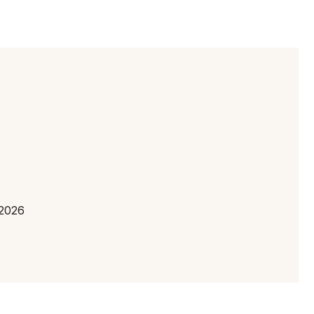
Newsletter des sorties
Artistes en tournée
Actus à Manosque
Magazine à Manosque
 2026