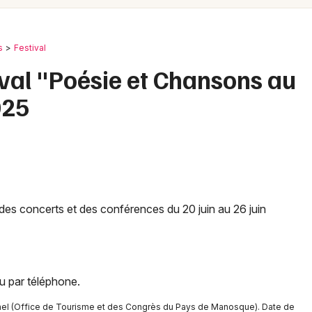
Spectacles
Mulhouse
Concerts
Montpellier
s
Festival
Nantes
Sports
ival "Poésie et Chansons au
Nice
025
Soirées
Paris
Sorties famille
Strasbourg
Expos
Toulouse
Sorties & loisirs
Toutes les villes
des concerts et des conférences du 20 juin au 26 juin
Festival dans les Alpes de Hautes-
Provence
 ou par téléphone.
Festival en Provence-Alpes-Côte-d'Azur
nnel (Office de Tourisme et des Congrès du Pays de Manosque). Date de