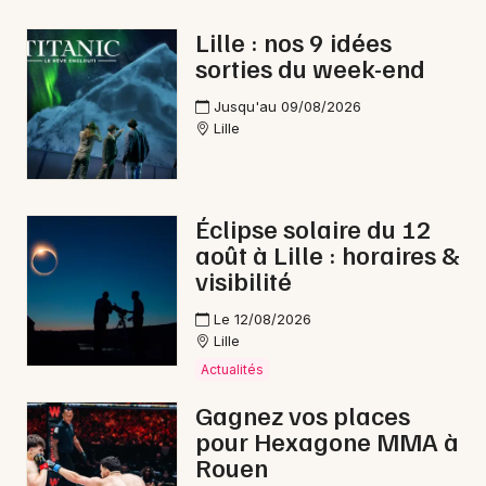
Calais
Lille : nos 9 idées
Animations commerciales dans les Hauts-de-
sorties du week-end
France
Jusqu'au 09/08/2026
Lille
Newsletter des sorties
Éclipse solaire du 12
août à Lille : horaires &
Artistes en tournée
visibilité
Actus à Maubeuge
Le 12/08/2026
Lille
Magazine à Maubeuge
Actualités
Gagnez vos places
pour Hexagone MMA à
Rouen