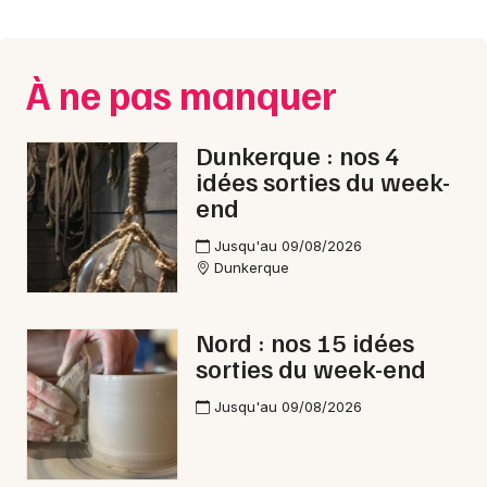
Montpellier
Spectacles
Nantes
À ne pas manquer
Concerts
Nice
Paris
Sports
Dunkerque : nos 4
idées sorties du week-
Strasbourg
Soirées
end
Toulouse
Jusqu'au 09/08/2026
Sorties famille
Dunkerque
Toutes les villes
Expos
Nord : nos 15 idées
Sorties & loisirs
sorties du week-end
Animations commerciales dans le Nord
Jusqu'au 09/08/2026
Animations commerciales en Nord-Pas-de-