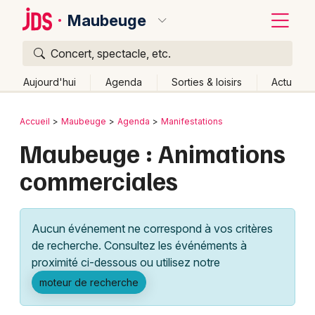
Maubeuge
Concert, spectacle, etc.
Quoi ?
Fermer
Aujourd'hui
Agenda
Sorties & loisirs
Actu
Où ?
Retour
Publier un événement
Accueil
Maubeuge
Agenda
Manifestations
Maubeuge et alentours
Nord (59)
Maubeuge : Animations
Bordeaux
Nord-Pas-de-Calais
Partout
Près de moi
commerciales
Changer de lieu
Colmar
Quand ?
Effacer les dates
Lille
Grands événements
Aujourd'hui
Demain
Ce week-end
Autre
Aucun événement ne correspond à vos critères
Lyon
Activité & Expérience
de recherche. Consultez les événéments à
proximité ci-dessous ou utilisez notre
Marseille
Manifestations
moteur de recherche
Mulhouse
Foires & salons