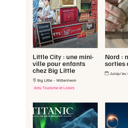
Little City : une mini-
Nord : 
ville pour enfants
sorties
chez Big Little
Jusqu'au
Big Little - Wittenheim
Actu Tourisme et Loisirs