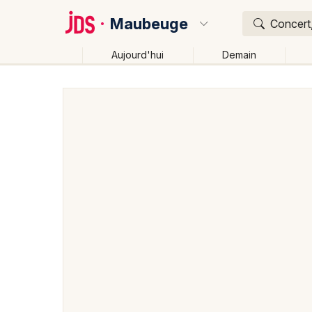
Maubeuge
Concert,
Aujourd'hui
Demain
Quoi ?
Où ?
Maubeuge et alentours
Nord (59)
Nord-Pas-de-C
Près de moi
Changer de lieu