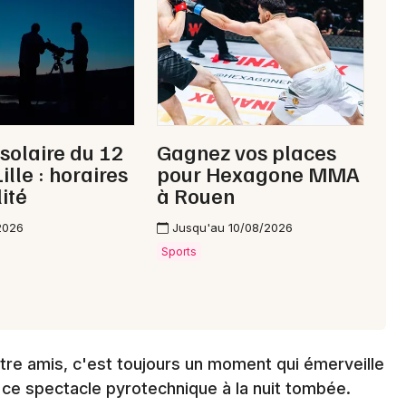
Choisir mes départements
59 - Nord
Mon email
 solaire du 12
Gagnez vos places
ille : horaires
pour Hexagone MMA
lité
à Rouen
Je m'abonne
2026
Jusqu'au 10/08/2026
Sports
entre amis, c'est toujours un moment qui émerveille
e ce spectacle pyrotechnique à la nuit tombée.