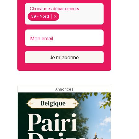
Choisir mes départements
59 - Nord
Mon email
Je m'abonne