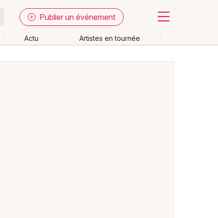
Publier un événement
Actu
Artistes en tournée
Fermer
Effacer les dates
week-end
Autre