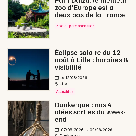
zoo d'Europe est à
Opéra dans les Hauts-de-France
deux pas de la France
Zoo et parc animalier
Newsletter des sorties
Éclipse solaire du 12
août à Lille : horaires &
Artistes en tournée
visibilité
Actus à Maubeuge
Le 12/08/2026
Lille
Magazine à Maubeuge
Actualités
Dunkerque : nos 4
idées sorties du week-
end
07/08/2026 → 09/08/2026
Dunkerque