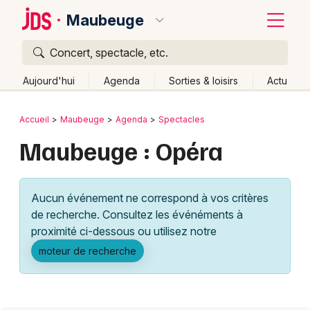
Maubeuge
Concert, spectacle, etc.
Quoi ?
Fermer
Aujourd'hui
Agenda
Sorties & loisirs
Actu
Où ?
Retour
Publier un événement
Accueil
Maubeuge
Agenda
Spectacles
Maubeuge et alentours
Nord (59)
Maubeuge : Opéra
Bordeaux
Nord-Pas-de-Calais
Partout
Près de moi
Changer de lieu
Colmar
Aucun événement ne correspond à vos critères
Quand ?
Effacer les dates
Lille
Grands événements
de recherche. Consultez les événéments à
Aujourd'hui
Demain
Ce week-end
Autre
Lyon
proximité ci-dessous ou utilisez notre
Activité & Expérience
moteur de recherche
Marseille
Manifestations
Mulhouse
Foires & salons