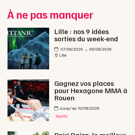
Montpellier
À ne pas manquer
Spectacles
Nantes
Concerts
Nice
Lille : nos 9 idées
sorties du week-end
Paris
Sports
07/08/2026 → 09/08/2026
Strasbourg
Soirées
Lille
Toulouse
Sorties famille
Toutes les villes
Gagnez vos places
Expos
pour Hexagone MMA à
Rouen
Sorties & loisirs
Jusqu'au 10/08/2026
Opéra dans le Nord
Sports
Opéra en Nord-Pas-de-Calais
Pairi Daiza, le meilleur