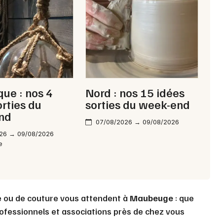
Choisir mes départements
59 - Nord
Mon email
ue : nos 4
Nord : nos 15 idées
orties du
sorties du week-end
Je m'abonne
nd
07/08/2026 → 09/08/2026
26 → 09/08/2026
e
ne ou de couture vous attendent à
Maubeuge
: que
ofessionnels et associations près de chez vous