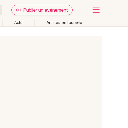
Publier un événement
Actu
Artistes en tournée
Fermer
Effacer les dates
week-end
Autre