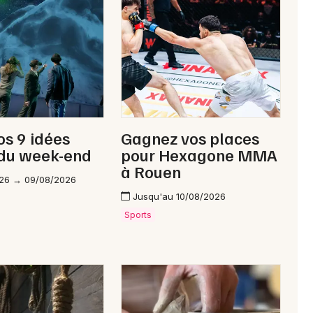
Newsletter des sorties
Artistes en tournée
nos 9 idées
Gagnez vos places
Actus à Maubeuge
 du week-end
pour Hexagone MMA
à Rouen
Magazine à Maubeuge
26 → 09/08/2026
Jusqu'au 10/08/2026
Sports