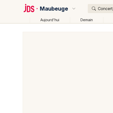
Maubeuge
Concert,
Aujourd'hui
Demain
Quoi ?
Où ?
Maubeuge et alentours
Nord (59)
Nord-Pas-de-C
Près de moi
Changer de lieu